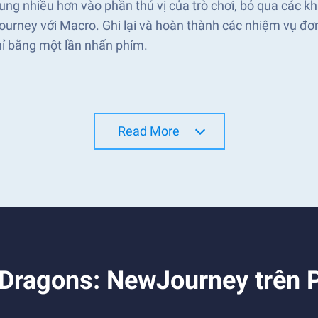
ung nhiều hơn vào phần thú vị của trò chơi, bỏ qua các k
urney với Macro. Ghi lại và hoàn thành các nhiệm vụ đơ
hỉ bằng một lần nhấn phím.
Read More
& Dragons: NewJourney trên 