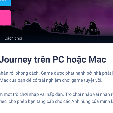
Cách chơi
wJourney trên PC hoặc Mac
i nhàn rỗi phong cách. Game được phát hành bởi nhà phá
c Mac của bạn để có trải nghiệm chơi game tuyệt vời.
ột trò chơi nhập vai hấp dẫn. Trò chơi nhập vai nhàn rỗ
việc, cho phép bạn tăng cấp cho các Anh hùng của mình 