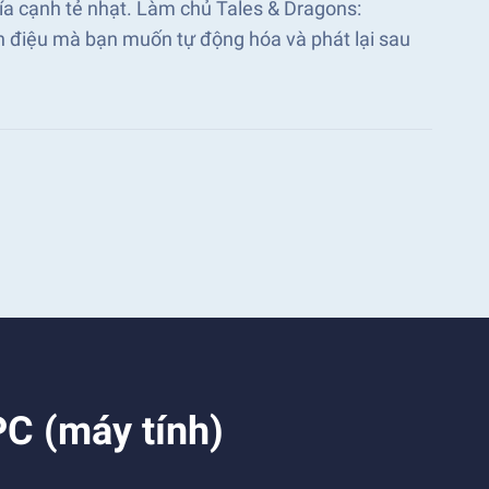
hía cạnh tẻ nhạt. Làm chủ Tales & Dragons:
n điệu mà bạn muốn tự động hóa và phát lại sau
PC (máy tính)