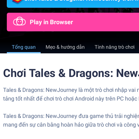
Play in Browser
Tổng quan
Mẹo & hướng dẫn
Tính năng trò chơi
Chơi Tales & Dragons: Ne
Tales & Dragons: NewJourney
là một trò chơi nhập va
tảng tốt nhất để chơi trò chơi Android này trên PC hoặ
Tales & Dragons: NewJourney đưa game thủ trải nghiệm m
mang đến sự cân bằng hoàn hảo giữa trò chơi và công 