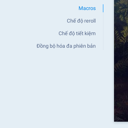
Macros
Chế độ reroll
Chế độ tiết kiệm
Đồng bộ hóa đa phiên bản