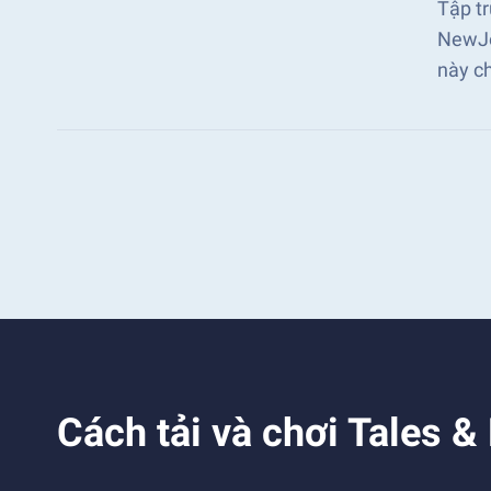
Tập tr
NewJo
này c
Cách tải và chơi Tales 