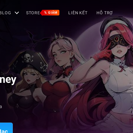
BLOG
STORE
LIÊN KẾT
HỖ TRỢ
% GIẢM
rney
a
Mac