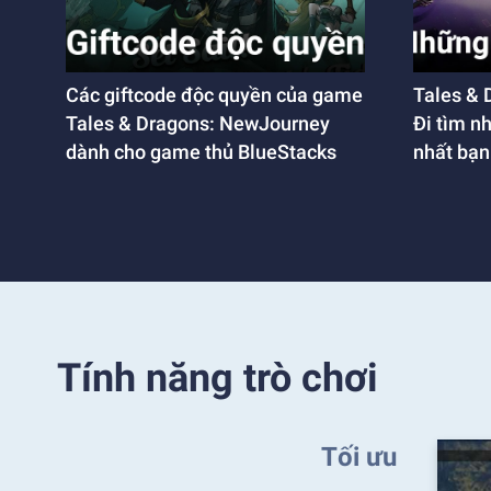
Các giftcode độc quyền của game
Tales & 
Tales & Dragons: NewJourney
Đi tìm n
dành cho game thủ BlueStacks
nhất bạn
Tính năng trò chơi
Tối ưu