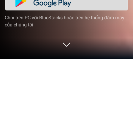
Chơi trên PC với BlueStacks hoặc trên hệ thống đám mây
của chúng tôi
Chơi Victory Girls: Anime Soccer trên
PC hoặc Mac
Victory Girls là trò chơi Role Playing phát triển bởi
Game Hollywood Hong Kong Limited. Trình giả lập
BlueStacks là nền tảng tốt nhất để chơi game
Android này trên PC hoặc Mac, mang lại trải nghiệm