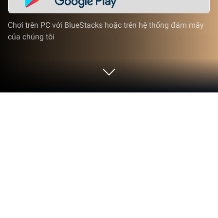
Chơi trên PC với BlueStacks hoặc trên hệ thống đám mây
của chúng tôi
Chơi Kuma Sushi Bar trên PC hoặc
Mac
Kuma Sushi Bar là một trò chơi thông thường được
phát triển và phát hành bởi HyperBeard, nơi phát
hành nhiều tựa game thú vị. BlueStacks sẽ là nền
tảng số 1 giúp bạn chơi game này trên PC hay Mac