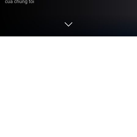
của chúng tôi
Chơi Mỹ nhân ở trọ trên PC hoặc Mac
Mỹ nhân ở trọ là trò chơi Mô phỏng phát triển bởi
Wildfire Interactive. Trình giả lập BlueStacks là nền
tảng tốt nhất để chơi game Android này trên PC
hoặc Mac, mang lại trải nghiệm chơi game nhập tâm
nhất.
Trở thành ông trùm bất động sản từ hai bàn tay
trắng. Khởi nghiệp từ một căn hộ nhỏ, thông qua