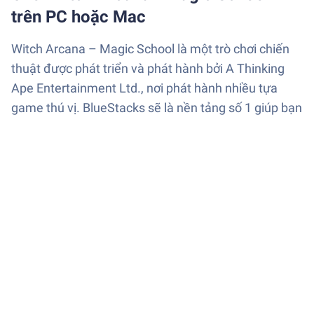
trên PC hoặc Mac
Witch Arcana – Magic School là một trò chơi chiến
thuật được phát triển và phát hành bởi A Thinking
Ape Entertainment Ltd., nơi phát hành nhiều tựa
game thú vị. BlueStacks sẽ là nền tảng số 1 giúp bạn
chơi game này trên PC hay Mac và có được trải
nghiệm tuyệt vời nhất.
Witch Arcana – Magic School mang game thủ đến
với thế giới phép thuật, nơi tồn tại những sinh vật
huyền thoại. Tải Witch Arcana – Magic School trên
PC để chơi bằng BlueStacks, game thủ sẽ được dấn
thân vào một cuộc phiêu lưu đầy hấp dẫn với những
trận chiến gây cấn. Bạn sẽ xây dựng trường học và
sử dụng phép thuật để chiến đấu với thế lực bóng