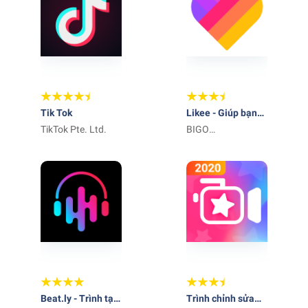
Tik Tok
Likee - Giúp bạn
TikTok Pte. Ltd.
toả sáng
BIGO
TECHNOLOGY
PTE. LTD.
Beat.ly - Trình tạo
Trình chỉnh sửa