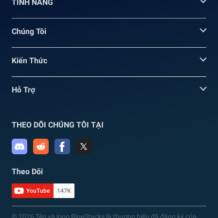
TÍNH NĂNG
Chúng Tôi
Kiến Thức
Hỗ Trợ
THEO DÕI CHÚNG TÔI TẠI
Theo Dõi
YouTube
147K
© 2026 Tên và logo BlueStacks là thương hiệu đã đăng ký của