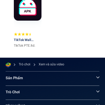
TikTok Wall
Picture
TikTok PTE.ltd.
Trò chơi
Xem và sửa video
Sản Phẩm
Trò Chơi