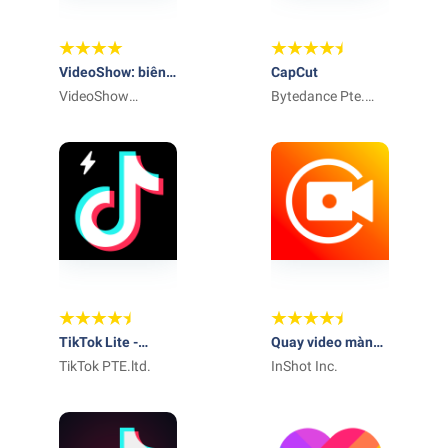
VideoShow: biên
CapCut
tập video
VideoShow
Bytedance Pte.
EnjoyMobi Video
Ltd.
Editor & Video
Maker Inc
TikTok Lite -
Quay video màn
deprecated
TikTok PTE.ltd.
hình- Trình ghi
InShot Inc.
màn hình, quay
phim