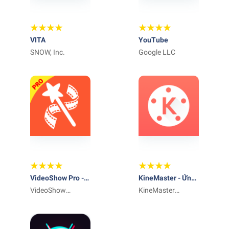
VITA
YouTube
SNOW, Inc.
Google LLC
VideoShow Pro -
KineMaster - Ứng
Video Editor
VideoShow
dụng để tạo chỉnh
KineMaster
EnjoyMobi Video
sửa Video, phim
Corporation
Editor & Video
Maker Inc