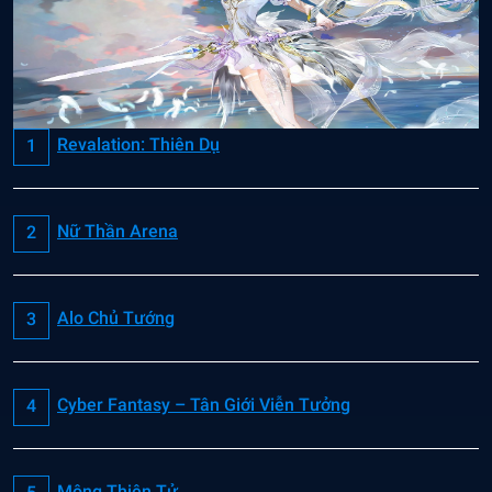
Revalation: Thiên Dụ
Nữ Thần Arena
Alo Chủ Tướng
Cyber Fantasy – Tân Giới Viễn Tưởng
Mộng Thiên Tử