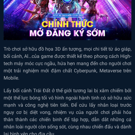
Trò chơi sở hữu đồ họa 3D ấn tượng, mọi chi tiết từ áo giáp,
bối cảnh, Al…của game được thiết kế theo phong cách High-
tech máy móc cực ngầu, hứa hẹn mang đến cho người chơi
một trải nghiệm mới đậm chất Cyberpunk, Metaverse trên
Mobile.
Lấy bối cảnh Trái Đất ở thế giới tương lai bị xâm chiếm bởi
một thế lực bóng tối vô hình ngoài hành tinh có sở hữu sức
mạnh và công nghệ tiên tiến. Để cứu lấy nhân loại trước
nguy cơ bị diệt vong, nhiệm vụ của người chơi phải hóa
thân thành các chiến binh để tập hợp, dẫn dắt những cá
nhân loài người còn sống sót, cùng nhau chiến đấu và dành
lại bình yên cho địa cầu.