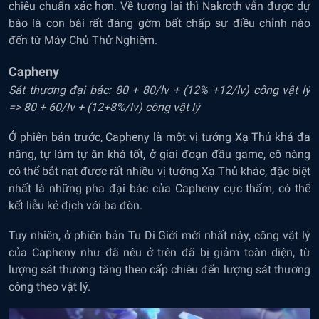
chiêu chuẩn xác hơn. Về tương lai thì Nakroth vẫn được dự
báo là con bài rất đáng gờm bất chấp sự điều chỉnh nào
đến từ Máy Chủ Thử Nghiệm.
Capheny
Sát thương đại bác: 80 + 80/lv + (12% +12/lv) công vật lý
=> 80 + 60/lv + (12+8%/lv) công vật lý
Ở phiên bản trước, Capheny là một vị tướng Xạ Thủ khá đa
năng, tự làm tự ăn khá tốt, ở giai đoạn đầu game, cô nàng
có thể bắt nạt được rất nhiều vị tướng Xạ Thủ khác, đặc biệt
nhất là những pha đại bác của Capheny cực thấm, có thể
kết liễu kẻ địch với ba đòn.
Tuy nhiên, ở phiên bản Tu Di Giới mới nhất này, công vật lý
của Capheny như đã nêu ở trên đã bị giảm toàn diện, từ
lượng sát thương tăng theo cấp chiêu đến lượng sát thương
công theo vật lý.