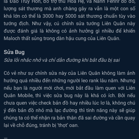
là Đao Truy Hồn, đồ trợ thủ Hỏa Hệ, và Nanh Fenrir do đó,
lượng sát thương mà anh chàng gây ra vẫn là một con số
khá lớn có thể là 3000 hay 5000 sát thương chuẩn tùy vào
tướng địch. Như vậy, cú chỉnh sửa tướng Liên Quân này
được đánh giá là không có ảnh hưởng gì nhiều để khiến
Maloch thất sủng trong dàn hậu cung của Liên Quân.
Sửa Bug
Sửa lỗi nhắc nhở và chỉ dẫn đường khi bắt đầu bị sai
Có vẻ như sự chỉnh sửa này của Liên Quân không làm ảnh
hưởng quá nhiều đến những người leo rank lâu năm. Nhưng
nếu bạn là người mới chơi, mới bắt đầu làm quen với Liên
Quân Mobile, thì việc sửa bug này là khá có ích. Bởi nếu
chưa quen việc check bản đồ hay nhiều lúc lơ là, không chú
ý đến bản đồ nhỏ mà lạc đường thì tính năng này sẽ giúp
chúng ta có thể nhận ra bản thân đã sai đường và cần quay
lại về chỗ đúng, tránh bị ‘thọt’ oan.
—