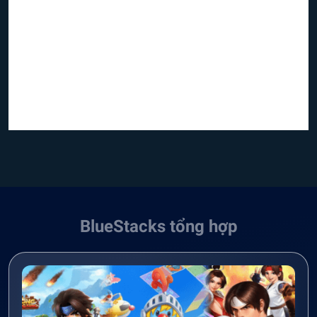
BlueStacks tổng hợp