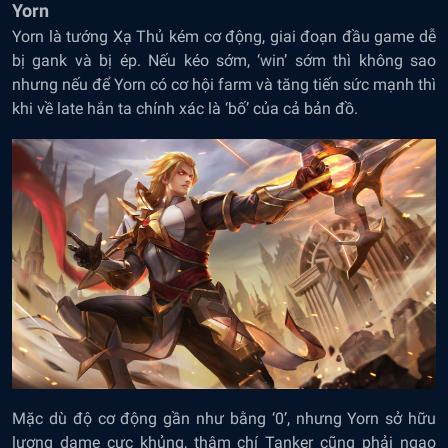
Yorn
Yorn là tướng Xạ Thủ kém cơ động, giai đoạn đầu game dễ
bị gank và bị ép. Nếu kéo sớm, ‘win’ sớm thì không sao
nhưng nếu để Yorn có cơ hội farm và tăng tiến sức mạnh thì
khi về late hắn ta chính xác là ‘bố’ của cả bản đồ.
Mặc dù độ cơ động gần như bằng ‘0’, nhưng Yorn sở hữu
lượng dame cực khủng, thậm chí Tanker cũng phải ngao