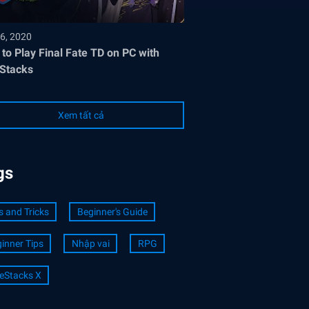
6, 2020
to Play Final Fate TD on PC with
Stacks
Xem tất cả
gs
s and Tricks
Beginner's Guide
inner Tips
Nhập vai
RPG
eStacks X