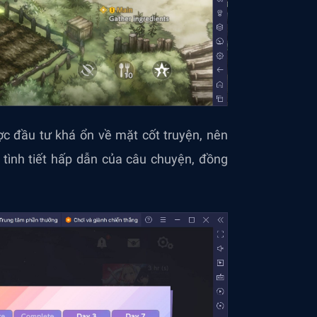
ợc đầu tư khá ổn về mặt cốt truyện, nên
ình tiết hấp dẫn của câu chuyện, đồng