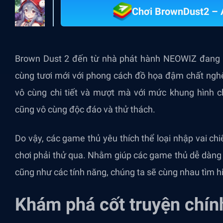
Chơi BrownDust2 – 
Brown Dust 2 đến từ nhà phát hành NEOWIZ đang 
cùng tươi mới với phong cách đồ họa đậm chất nghệ
vô cùng chi tiết và mượt mà với mức khung hình c
cũng vô cùng độc đáo và thử thách.
Do vậy, các game thủ yêu thích thể loại nhập vai chi
chơi phải thử qua. Nhằm giúp các game thủ dễ dàng
cũng như các tính năng, chúng ta sẽ cùng nhau tìm h
Khám phá cốt truyện chín