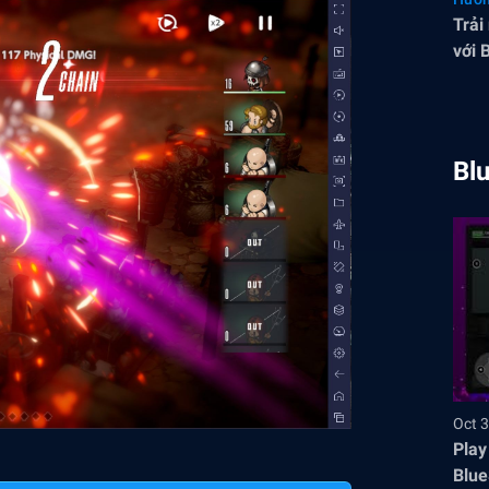
Trải
với 
Bl
Oct 3
Play
Blue