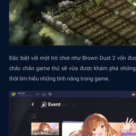
Đặc biệt với một trò chơi như Brown Dust 2 vốn đư
chắc chắn game thủ sẽ vừa được khám phá những t
thời tìm hiểu những tính năng trong game.