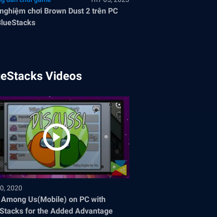
 nghiệm chơi Brown Dust 2 trên PC
BlueStacks
ueStacks Videos
0, 2020
 Among Us(Mobile) on PC with
Stacks for the Added Advantage