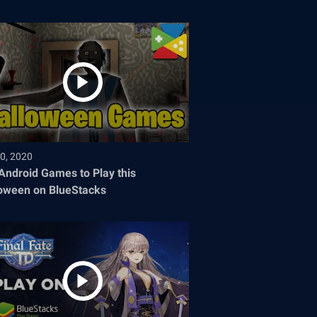
0, 2020
Android Games to Play this
oween on BlueStacks