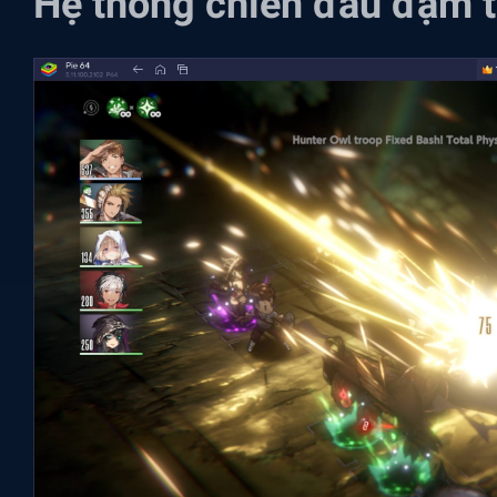
Hệ thống chiến đấu đậm t