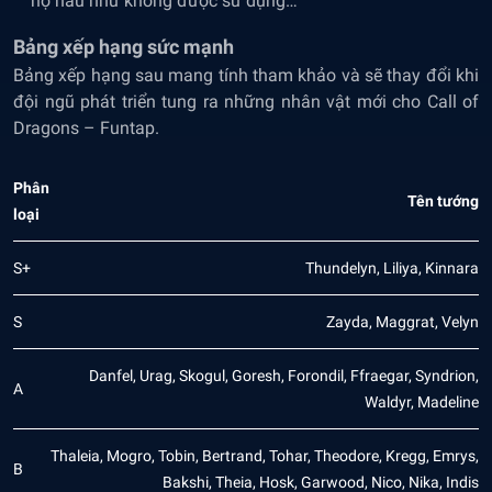
họ hầu như không được sử dụng…
Bảng xếp hạng sức mạnh
Bảng xếp hạng sau mang tính tham khảo và sẽ thay đổi khi
đội ngũ phát triển tung ra những nhân vật mới cho Call of
Dragons – Funtap.
Phân
Tên tướng
loại
S+
Thundelyn, Liliya, Kinnara
S
Zayda, Maggrat, Velyn
Danfel, Urag, Skogul, Goresh, Forondil, Ffraegar, Syndrion,
A
Waldyr, Madeline
Thaleia, Mogro, Tobin, Bertrand, Tohar, Theodore, Kregg, Emrys,
B
Bakshi, Theia, Hosk, Garwood, Nico, Nika, Indis