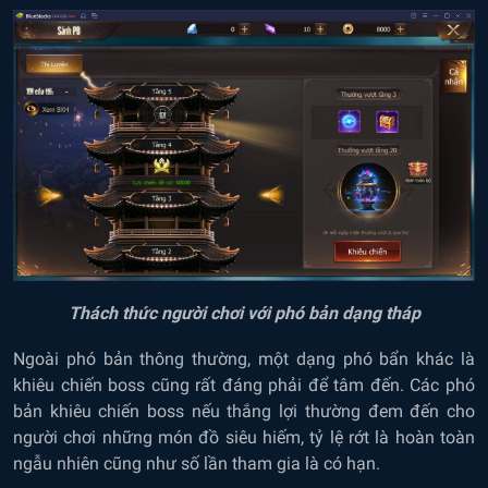
Thách thức người chơi với phó bản dạng tháp
Ngoài phó bản thông thường, một dạng phó bẩn khác là
khiêu chiến boss cũng rất đáng phải để tâm đến. Các phó
bản khiêu chiến boss nếu thắng lợi thường đem đến cho
người chơi những món đồ siêu hiếm, tỷ lệ rớt là hoàn toàn
ngẫu nhiên cũng như số lần tham gia là có hạn.