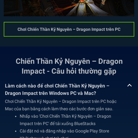
Chơi Chiến Thần Kỷ Nguyên – Dragon Impact trên PC
Chiến Thần Kỷ Nguyên – Dragon
Impact - Câu hỏi thường gặp
Làm cách nào để chơi Chiến Thần Kỷ Nguyên –
Dragon Impact trên Windows PC và Mac?
Chơi Chiến Thần Kỷ Nguyên – Dragon Impact trên PC hoặc
Mac của bạn bằng cách làm theo các bước đơn giản sau.
Nhấp vào 'Chơi Chiến Thần Kỷ Nguyên – Dragon
Impact trên PC' để tải xuống BlueStacks
Cài đặt nó và đăng nhập vào Google Play Store