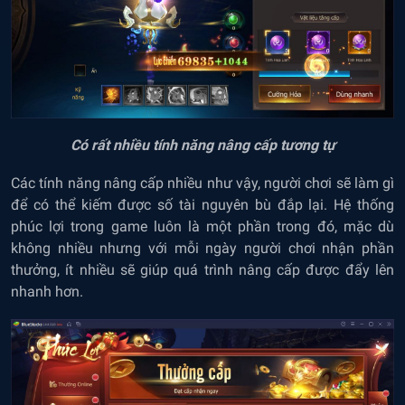
Có rất nhiều tính năng nâng cấp tương tự
Các tính năng nâng cấp nhiều như vậy, người chơi sẽ làm gì
để có thể kiếm được số tài nguyên bù đắp lại. Hệ thống
phúc lợi trong game luôn là một phần trong đó, mặc dù
không nhiều nhưng với mỗi ngày người chơi nhận phần
thưởng, ít nhiều sẽ giúp quá trình nâng cấp được đẩy lên
nhanh hơn.