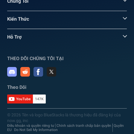
Chúng Tôi
Kiến Thức
Hỗ Trợ
THEO DÕI CHÚNG TÔI TẠI
Theo Dõi
YouTube
147K
© 2026 Tên và logo BlueStacks là thương hiệu đã đăng ký của
now.gg, inc
Điều khoản và quyền riêng tư
Chính sách tranh chấp bản quyền
Quyền
EU
Do Not Sell My Information