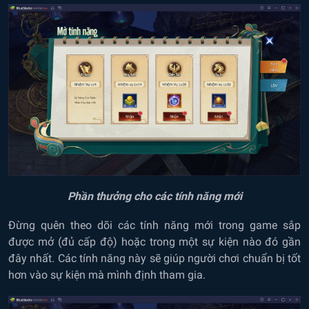
Phần thưởng cho các tính năng mới
Đừng quên theo dõi các tính năng mới trong game sắp
được mở (đủ cấp độ) hoặc trong một sự kiện nào đó gần
đây nhất. Các tính năng này sẽ giúp người chơi chuẩn bị tốt
hơn vào sự kiện mà mình định tham gia.