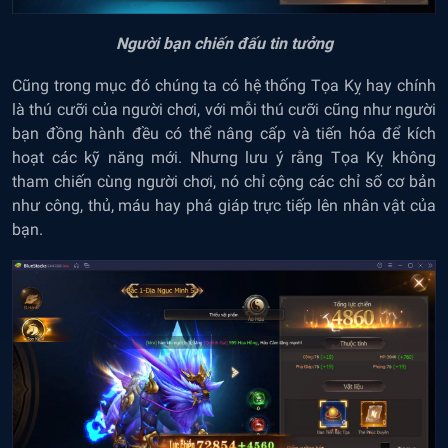
Người bạn chiến đấu tin tưởng
Cũng trong mục đó chúng ta có hệ thống Tọa Kỵ hay chính
là thú cưỡi của người chơi, với mỗi thú cưỡi cũng như người
bạn đồng hành đều có thể nâng cấp và tiến hóa để kích
hoạt các kỹ năng mới. Nhưng lưu ý rằng Tọa Kỵ không
tham chiến cùng người chơi, nó chỉ cộng các chỉ số cơ bản
như công, thủ, máu hay phá giáp trực tiếp lên nhân vật của
bạn.