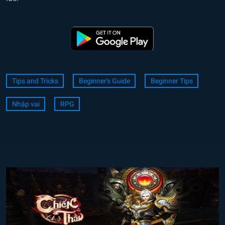
Tips and Tricks
Beginner's Guide
Beginner Tips
Nhập vai
RPG