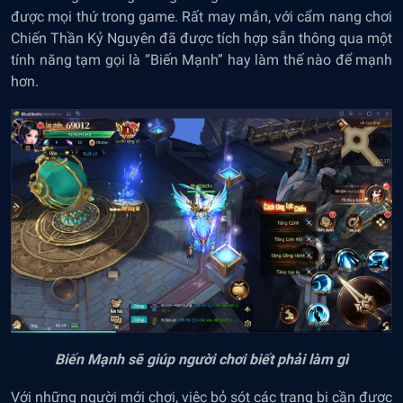
được mọi thứ trong game. Rất may mắn, với cẩm nang chơi
Chiến Thần Kỷ Nguyên đã được tích hợp sẵn thông qua một
tính năng tạm gọi là “Biến Mạnh” hay làm thế nào để mạnh
hơn.
Biến Mạnh sẽ giúp người chơi biết phải làm gì
Với những người mới chơi, việc bỏ sót các trang bị cần được