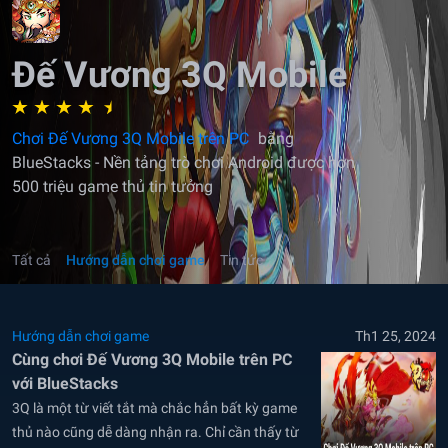
Đế Vương 3Q Mobile
Chơi Đế Vương 3Q Mobile trên PC
bằng
BlueStacks - Nền tảng trò chơi Android được hơn
500 triệu game thủ tin tưởng
Tất cả
Hướng dẫn chơi game
Tin tức
Hướng dẫn chơi game
Th1 25, 2024
Cùng chơi Đế Vương 3Q Mobile trên PC
với BlueStacks
3Q là một từ viết tắt mà chắc hẳn bất kỳ game
thủ nào cũng dễ dàng nhận ra. Chỉ cần thấy từ