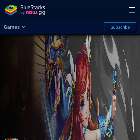
Games
Subscribe