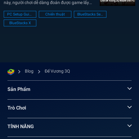
này, người chơi dễ dàng đoán được game lấy
cảm hứng từ thời Tam Quốc. Đế Vương 3Q
PC Setup Guide
Chiến thuật
BlueStacks Setup
Mobile là game chiến thuật với chủ đề Tam...
BlueStacks X
Blog
Đế Vương 3Q
Sản Phẩm
Trò Chơi
TÍNH NĂNG