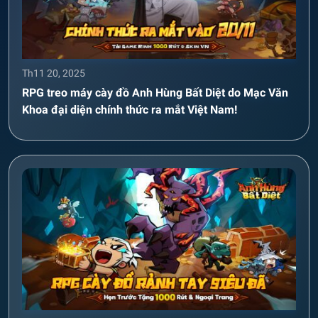
Th11 20, 2025
RPG treo máy cày đồ Anh Hùng Bất Diệt do Mạc Văn
Khoa đại diện chính thức ra mắt Việt Nam!