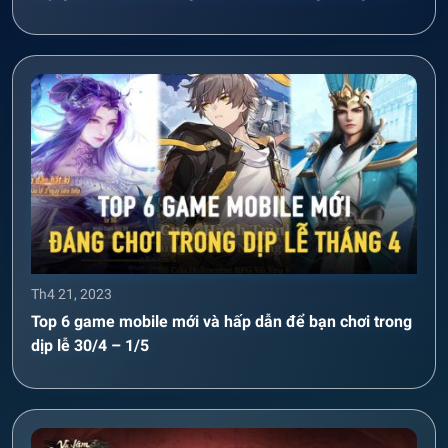
Th4 21, 2023
Top 6 game mobile mới và hấp dẫn để bạn chơi trong
dịp lễ 30/4 – 1/5