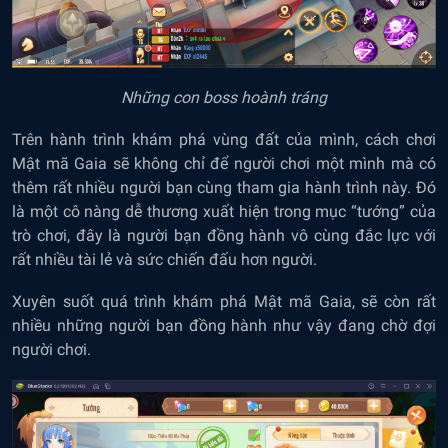
Những con boss hoành tráng
Trên hành trình khám phá vùng đất của mình, cách chơi
Mật mã Gaia sẽ không chỉ để người chơi một mình mà có
thêm rất nhiều người bạn cùng tham gia hành trình này. Đó
là một cô nàng dễ thương xuất hiện trong mục “tướng” của
trò chơi, đây là người bạn đồng hành vô cùng đắc lực với
rất nhiều tài lẻ và sức chiến đấu hơn người.
Xuyên suốt quá trình khám phá Mật mã Gaia, sẽ còn rất
nhiều những người bạn đồng hành như vậy đang chờ đợi
người chơi.