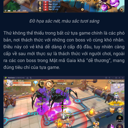
Đồ họa sắc nét, màu sắc tươi sáng
Thứ không thể thiếu trong bất cứ tựa game chính là các phó
bản, nơi thách thức với những con boss vô cùng khó nhằn.
Điều này có vẻ khá dễ dàng ở cấp độ đầu, tuy nhiên càng
cấp về sau mới thực sự là thách thức với người chơi, ngoài
ra các con boss trong Mật mã Gaia khá “dễ thương”, mang
đúng tiêu chí của tựa game.