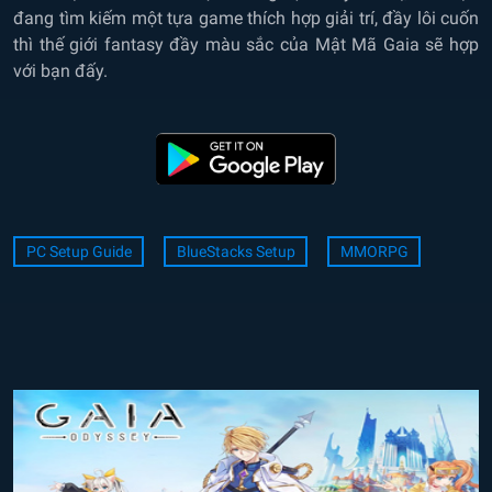
đang tìm kiếm một tựa game thích hợp giải trí, đầy lôi cuốn
thì thế giới fantasy đầy màu sắc của Mật Mã Gaia sẽ hợp
với bạn đấy.
PC Setup Guide
BlueStacks Setup
MMORPG