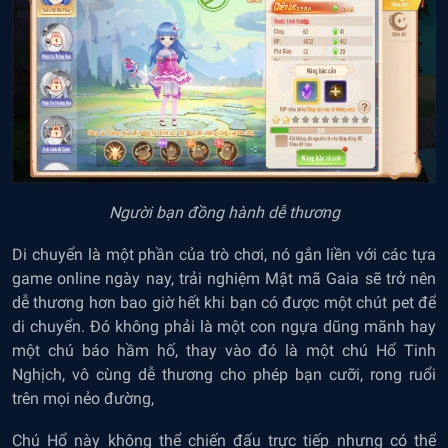
Người bạn đồng hành dễ thương
Di chuyển là một phần của trò chơi, nó gắn liền với các tựa
game online ngày nay, trải nghiệm Mật mã Gaia sẽ trở nên
dễ thương hơn bao giờ hết khi bạn có được một chút pet để
di chuyển. Đó không phải là một con ngựa dũng mãnh hay
một chú báo hầm hố, thay vào đó là một chú Hổ Tinh
Nghịch, vô cùng dễ thương cho phép bạn cưỡi, rong ruổi
trên mọi nẻo đường,
Chú Hổ này không thể chiến đấu trực tiếp nhưng có thể