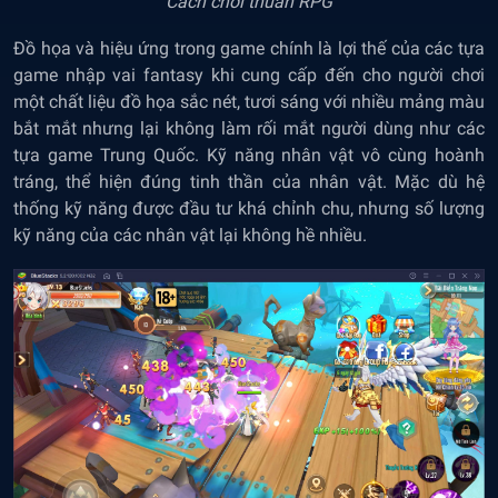
Cách chơi thuần RPG
Đồ họa và hiệu ứng trong game chính là lợi thế của các tựa
game nhập vai fantasy khi cung cấp đến cho người chơi
một chất liệu đồ họa sắc nét, tươi sáng với nhiều mảng màu
bắt mắt nhưng lại không làm rối mắt người dùng như các
tựa game Trung Quốc. Kỹ năng nhân vật vô cùng hoành
tráng, thể hiện đúng tinh thần của nhân vật. Mặc dù hệ
thống kỹ năng được đầu tư khá chỉnh chu, nhưng số lượng
kỹ năng của các nhân vật lại không hề nhiều.