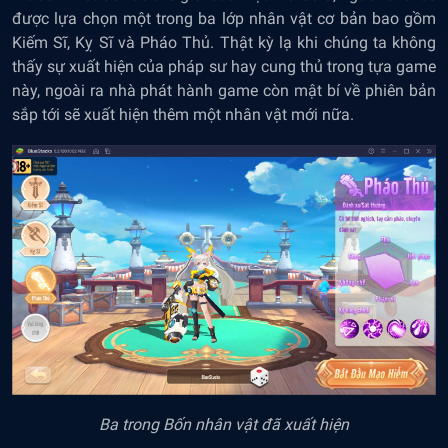
được lựa chọn một trong ba lớp nhân vật cơ bản bao gồm
Kiếm Sĩ, Kỵ Sĩ và Pháo Thủ. Thật kỳ lạ khi chúng ta không
thấy sự xuất hiện của pháp sư hay cung thủ trong tựa game
này, ngoài ra nhà phát hành game còn mật bí về phiên bản
sắp tới sẽ xuất hiện thêm một nhân vật mới nữa.
Ba trong Bốn nhân vật đã xuất hiện