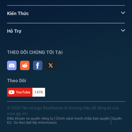
Kiến Thức
Hỗ Trợ
THEO DÕI CHÚNG TÔI TẠI
Theo Dõi
YouTube
147K
© 2026 Tên và logo BlueStacks là thương hiệu đã đăng ký của
now.gg, inc
Điều khoản và quyền riêng tư
Chính sách tranh chấp bản quyền
Quyền
EU
Do Not Sell My Information