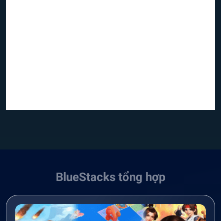
BlueStacks tổng hợp