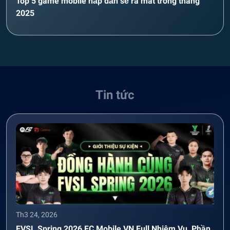
Top 5 game mobile hấp dẫn sẽ ra mắt trong tháng
2025
Tin tức
Th3 24, 2026
FVSL Spring 2026 FC Mobile VN Full Nhiệm Vụ, Phần