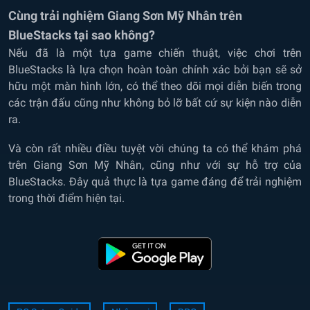
Cùng trải nghiệm Giang Sơn Mỹ Nhân trên
BlueStacks tại sao không?
Nếu đã là một tựa game chiến thuật, việc chơi trên
BlueStacks là lựa chọn hoàn toàn chính xác bởi bạn sẽ sở
hữu một màn hình lớn, có thể theo dõi mọi diễn biến trong
các trận đấu cũng như không bỏ lỡ bất cứ sự kiện nào diễn
ra.
Và còn rất nhiều điều tuyệt vời chúng ta có thể khám phá
trên Giang Sơn Mỹ Nhân, cũng như với sự hỗ trợ của
BlueStacks. Đây quả thực là tựa game đáng để trải nghiệm
trong thời điểm hiện tại.