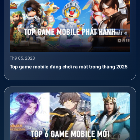
Th9 05, 2023
Top game mobile đáng chơi ra mắt trong tháng 2025