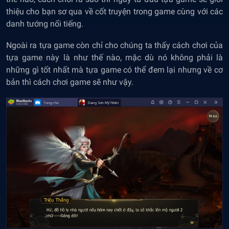
thiệu cho bạn sơ qua về cốt truyện trong game cùng với các
danh tướng nổi tiếng.
Ngoài ra tựa game còn chỉ cho chúng ta thấy cách chơi của
tựa game này là như thế nào, mặc dù nó không phải là
những gì tốt nhất mà tựa game có thể đem lại nhưng về cơ
bản thì cách chơi game sẽ như vậy.