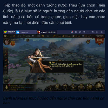
Tiếp theo đó, một danh tướng nước Triệu (lựa chọn Triệu
Quốc) là Lý Mục sẽ là người hướng dẫn người chơi về các
tính năng cơ bản có trong game, giao diện hay các chức
năng mà tại thời điểm đầu cần phải biết.
Danh tướng Lý Mục hướng dẫn người chơi các tính năng cơ
bản