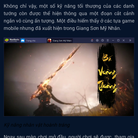
Không chỉ vậy, một số kỹ năng tối thượng của các danh
tướng còn được thể hiện thông qua một đoạn cắt cảnh
ngắn vô cùng ấn tượng. Một điều hiếm thấy ở các tựa game
mobile nhưng đã xuất hiện trong Giang Sơn Mỹ Nhân.
Kỹ năng nhân vật hoành tráng
Ngay sau màn chơi mở đầu, người chơi sẽ được tham gia