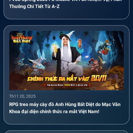
Thưởng Chi Tiết Từ A-Z
Th11 20, 2025
RPG treo máy cày đồ Anh Hùng Bất Diệt do Mạc Văn
Khoa đại diện chính thức ra mắt Việt Nam!