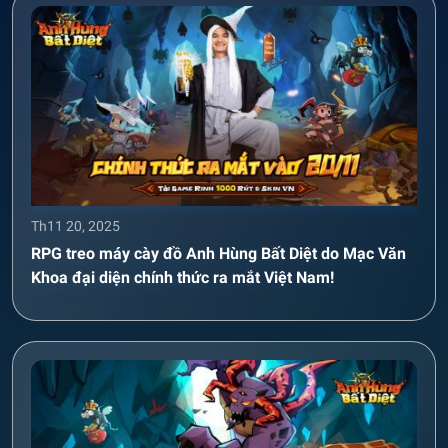
Th11 20, 2025
RPG treo máy cày đồ Anh Hùng Bất Diệt do Mạc Văn
Khoa đại diện chính thức ra mắt Việt Nam!