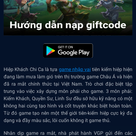
Hiệp Khách Chi Ca là tựa
game nhập vai
tiên kiếm hiệp hiện
đang làm mưa làm gió trên thị trường game Châu Á và hiện
đã ra mắt chính thức tại Việt Nam. Trò chơi đặc biệt tập
trung vào việc xây dựng môn phái cho game. 3 môn phái:
Kiếm Khách, Quyền Sư, Linh Sư đều sở hữu kỹ năng có một
không hai cùng tạo hình và cốt truyện khác biệt hoàn toàn.
Từ đó game tạo nên một thế giới tiên-kiếm hiệp cực kỳ đa
dạng và đầy màu sắc, lôi cuốn không ít game thủ.
Nhân dịp game ra mắt, nhà phát hành VGP gửi đến các