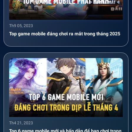
Th9 05, 2023
Top game mobile đáng chơi ra mắt trong tháng 2025
Th4 21, 2023
Top 6 game mobile mới và hấp dẫn để bạn chơi trong