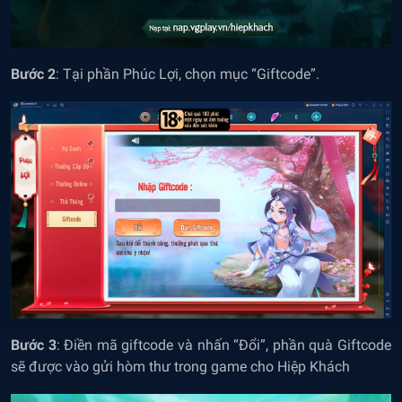
Bước 2
: Tại phần Phúc Lợi, chọn mục “Giftcode”.
Bước 3
: Điền mã giftcode và nhấn “Đổi”, phần quà Giftcode
sẽ được vào gửi hòm thư trong game cho Hiệp Khách