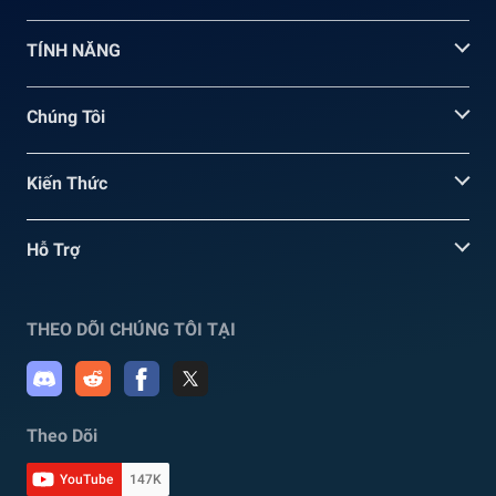
TÍNH NĂNG
Chúng Tôi
Kiến Thức
Hỗ Trợ
THEO DÕI CHÚNG TÔI TẠI
Theo Dõi
YouTube
147K