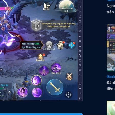
Ngao
trên
Đánh
Đánh
tiên