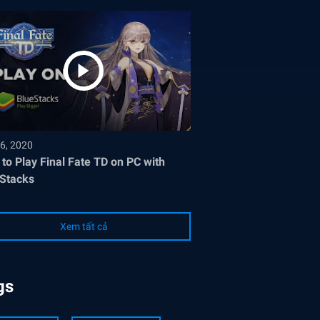
6, 2020
to Play Final Fate TD on PC with
Stacks
Xem tất cả
gs