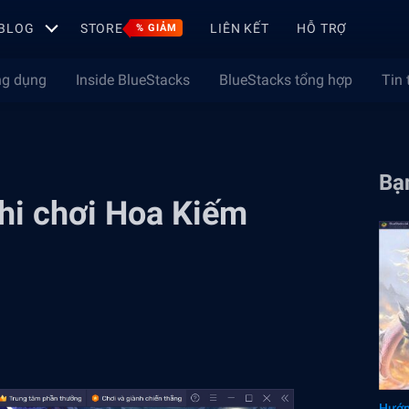
BLOG
STORE
LIÊN KẾT
HỖ TRỢ
% GIẢM
ng dụng
Inside BlueStacks
BlueStacks tổng hợp
Tin 
Bạn
hi chơi Hoa Kiếm
Hướn