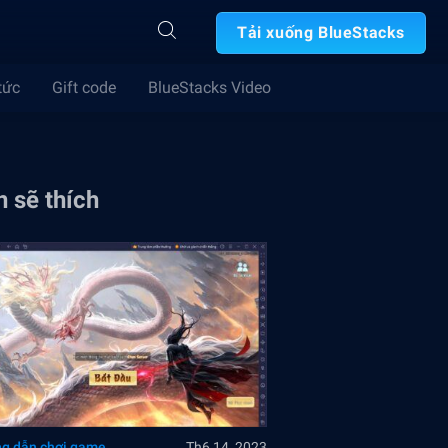
Tải xuống BlueStacks
tức
Gift code
BlueStacks Video
 sẽ thích
g dẫn chơi game
Th6 14, 2023