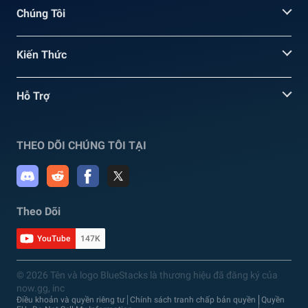
Chúng Tôi
Kiến Thức
Hỗ Trợ
THEO DÕI CHÚNG TÔI TẠI
Theo Dõi
YouTube
147K
© 2026 Tên và logo BlueStacks là thương hiệu đã đăng ký của
now.gg, inc
Điều khoản và quyền riêng tư
Chính sách tranh chấp bản quyền
Quyền