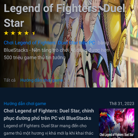
Legend of Fighters: Duel
Star
Chơi Legend of Fighters: Duel Star trên PC
bằng
BlueStacks - Nền tảng trò chơi Android được hơn
500 triệu game thủ tin tưởng
Tất cả
Hướng dẫn chơi game
Hướng dẫn chơi game
Th8 31, 2023
Chơi Legend of Fighters: Duel Star, chinh
phục đường phố trên PC với BlueStacks
Legend of Fighters: Duel Star mang đến cho
game thủ một hương vị khá mới lạ khi khai thác