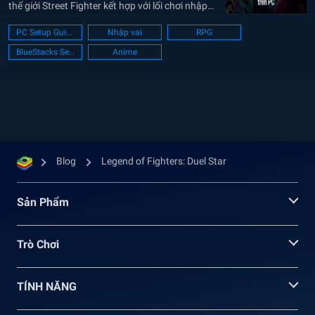
thế giới Street Fighter kết hợp với lối chơi nhập
vai gacha để từ đó tạo ra một sức hấp dẫn khó
PC Setup Guide
Nhập vai
RPG
cưỡng. Tổng quan về Legend of Fighters: Duel
BlueStacks Setup
Anime
Star...
Blog
Legend of Fighters: Duel Star
Sản Phẩm
Trò Chơi
TÍNH NĂNG