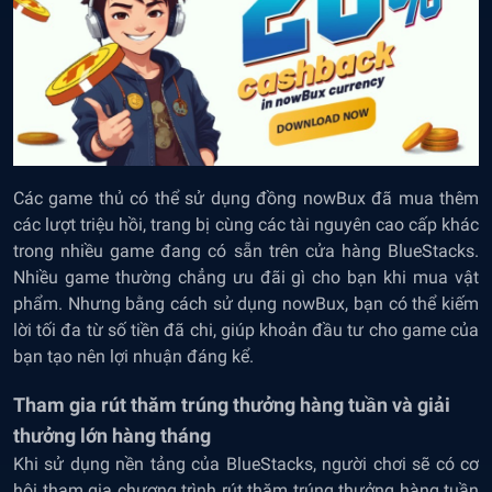
Các game thủ có thể sử dụng đồng nowBux đã mua thêm
các lượt triệu hồi, trang bị cùng các tài nguyên cao cấp khác
trong nhiều game đang có sẵn trên cửa hàng BlueStacks.
Nhiều game thường chẳng ưu đãi gì cho bạn khi mua vật
phẩm. Nhưng bằng cách sử dụng nowBux, bạn có thể kiếm
lời tối đa từ số tiền đã chi, giúp khoản đầu tư cho game của
bạn tạo nên lợi nhuận đáng kể.
Tham gia rút thăm trúng thưởng hàng tuần và giải
thưởng lớn hàng tháng
Khi sử dụng nền tảng của BlueStacks, người chơi sẽ có cơ
hội tham gia chương trình rút thăm trúng thưởng hàng tuần