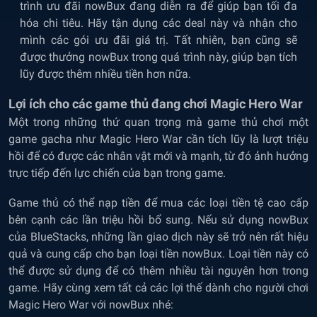
trình ưu đãi nowBux đang diễn ra để giúp bạn tối đa
hóa chi tiêu. Hãy tận dụng các deal này và nhận cho
mình các gói ưu đãi giá trị. Tất nhiên, bạn cũng sẽ
được thưởng nowBux trong quá trình này, giúp bạn tích
lũy được thêm nhiều tiền hơn nữa.
Lợi ích cho các game thủ đang chơi Magic Hero War
Một trong những thứ quan trọng mà game thủ chơi một
game gacha như Magic Hero War cần tích lũy là lượt triệu
hồi để có được các nhân vật mới và mạnh, từ đó ảnh hưởng
trực tiếp đến lực chiến của bạn trong game.
Game thủ có thể nạp tiền để mua các loại tiền tệ cao cấp
bên cạnh các lần triệu hồi bổ sung. Nếu sử dụng nowBux
của BlueStacks, những lần giao dịch này sẽ trở nên rất hiệu
quả và cung cấp cho bạn loại tiền nowBux. Loại tiền này có
thể được sử dụng để có thêm nhiều tài nguyên hơn trong
game. Hãy cùng xem tất cả các lợi thế dành cho người chơi
Magic Hero War với nowBux nhé: