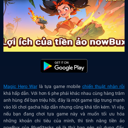
Magic Hero War
là tựa game mobile
chiến thuật nhàn rỗi
khá hấp dẫn. Với hơn 6 phe phái khác nhau cùng hàng trăm
anh hùng để bạn triệu hồi, đây là một game tập trung mạnh
vào lối chơi gacha hấp dẫn nhưng cũng khá tốn kém. Vì vậy,
nếu bạn đang chơi tựa game này và muốn tối ưu hóa
những khoản chi tiêu của mình, thì t
ính năng tiền ảo
nowBux của BlueStacks
sẽ là thứ bạn nên sử dụng đấy.