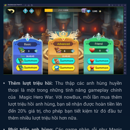
Thêm lượt triệu hồi:
Thu thập các anh hùng huyền
thoại là một trong những tính năng gameplay chính
của Magic Hero War. Với nowBux, mỗi lần mua thêm
lượt triệu hồi anh hùng, bạn sẽ nhận được hoàn tiền lên
đến 20% giá trị, cho phép bạn tiết kiệm từ đó đầu tư
thêm nhiều lượt triệu hồi hơn nữa.
Phát triển anh hùng:
Các game nhàn rỗi như Magic