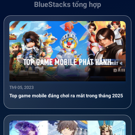
BlueStacks tổng hợp
Th9 05, 2023
Top game mobile đáng chơi ra mắt trong tháng 2025