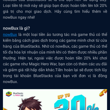
Loại tiền tệ mới này sẽ giúp bạn được hoàn tiền lên tới 20%
giá trị cho mọi giao dịch. Hãy cùng tìm hiểu thêm về
nowBux ngay nhé!
nowBux là gì?
nowBux
là một loại tiền ảo tương tác mà game thủ có thể
kiếm bằng cách giao dịch trong các game mình chơi từ cửa
hàng của BlueStacks. Nhờ có nowBux, các game thủ có thể
tối đa hóa lợi nhuận của mình khi có thêm được nhiều phần
thưởng. Hiện tại, ngoài việc được hoàn tiền 20% khi chơi
các game như Magic Hero War, bạn còn có thêm các ưu đãi
và giảm giá rất hấp dẫn khác.Tiền hoàn lại sẽ được tích lũy
trong tài khoản BlueStacks của bạn với đơn vị là đồng
nowBux.