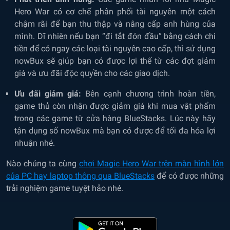
Hero War có cơ chế phân phối tài nguyên một cách
chậm rãi để bạn thu thập và nâng cấp anh hùng của
mình. Dĩ nhiên nếu bạn “đi tắt đón đầu” bằng cách chi
tiền để có ngay các loại tài nguyên cao cấp, thì sử dụng
nowBux sẽ giúp bạn có được lợi thế từ các đợt giảm
giá và ưu đãi độc quyền cho các giao dịch.
Ưu đãi giảm giá:
Bên cạnh chương trình hoàn tiền,
game thủ còn nhận được giảm giá khi mua vật phẩm
trong các game từ cửa hàng BlueStacks. Lúc này hãy
tận dụng số nowBux mà bạn có được để tối đa hóa lợi
nhuận nhé.
Nào chúng ta cùng
chơi Magic Hero War trên màn hình lớn
của PC hay laptop thông qua BlueStacks
để có được những
trải nghiệm game tuyệt hảo nhé.