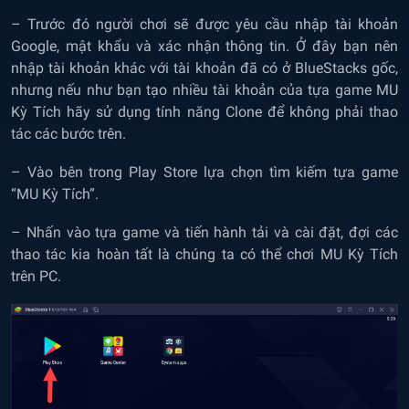
– Trước đó người chơi sẽ được yêu cầu nhập tài khoản
Google, mật khẩu và xác nhận thông tin. Ở đây bạn nên
nhập tài khoản khác với tài khoản đã có ở BlueStacks gốc,
nhưng nếu như bạn tạo nhiều tài khoản của tựa game MU
Kỳ Tích hãy sử dụng tính năng Clone để không phải thao
tác các bước trên.
– Vào bên trong Play Store lựa chọn tìm kiếm tựa game
“MU Kỳ Tích”.
– Nhấn vào tựa game và tiến hành tải và cài đặt, đợi các
thao tác kia hoàn tất là chúng ta có thể chơi MU Kỳ Tích
trên PC.