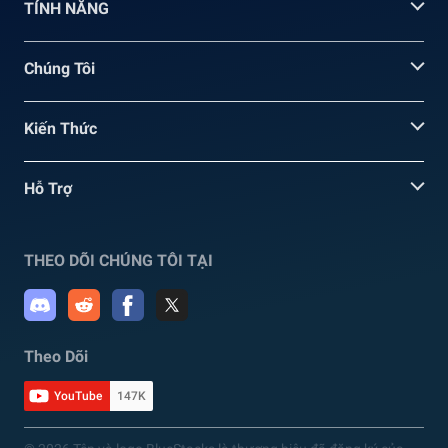
TÍNH NĂNG
Chúng Tôi
Kiến Thức
Hỗ Trợ
THEO DÕI CHÚNG TÔI TẠI
Theo Dõi
YouTube
147K