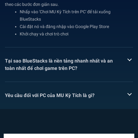
theo các bước đơn giản sau.
Nhấp vào 'Chơi MU Kỳ Tích trên PC' để tải xuống
BlueStacks
Cài đặt nó và đăng nhập vào Google Play Store
Khởi chạy và chơi trò chơi
Tại sao BlueStacks là nền tảng nhanh nhất và an
toàn nhất để chơi game trên PC?
Yêu cầu đối với PC của MU Kỳ Tích là gì?