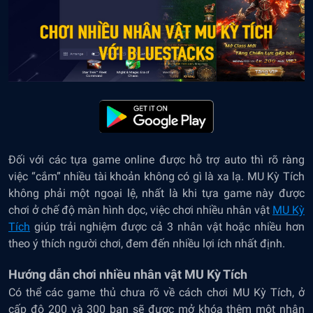
Đối với các tựa game online được hỗ trợ auto thì rõ ràng
việc “cắm” nhiều tài khoản không có gì là xa lạ. MU Kỳ Tích
không phải một ngoại lệ, nhất là khi tựa game này được
chơi ở chế độ màn hình dọc, việc chơi nhiều nhân vật
MU Kỳ
Tích
giúp trải nghiệm được cả 3 nhân vật hoặc nhiều hơn
theo ý thích người chơi, đem đến nhiều lợi ích nhất định.
Hướng dẫn chơi nhiều nhân vật MU Kỳ Tích
Có thể các game thủ chưa rõ về cách chơi MU Kỳ Tích, ở
cấp độ 200 và 300 bạn sẽ được mở khóa thêm một nhân