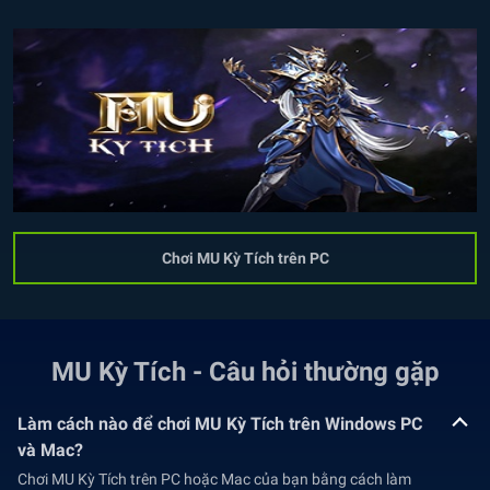
Chơi MU Kỳ Tích trên PC
MU Kỳ Tích - Câu hỏi thường gặp
Làm cách nào để chơi MU Kỳ Tích trên Windows PC
và Mac?
Chơi MU Kỳ Tích trên PC hoặc Mac của bạn bằng cách làm