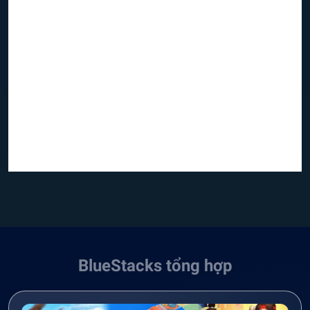
BlueStacks tổng hợp