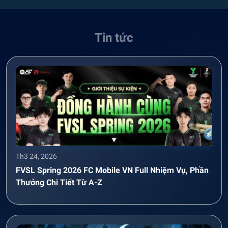
Tin tức
Th3 24, 2026
FVSL Spring 2026 FC Mobile VN Full Nhiệm Vụ, Phần
Thưởng Chi Tiết Từ A-Z