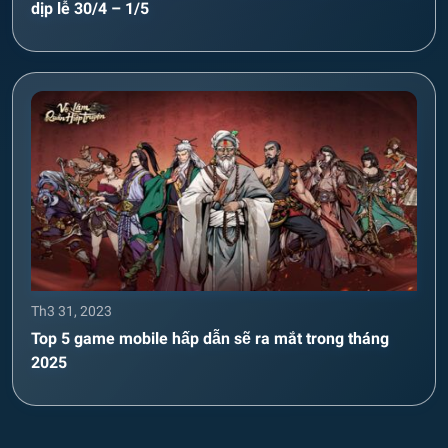
dịp lễ 30/4 – 1/5
Th3 31, 2023
Top 5 game mobile hấp dẫn sẽ ra mắt trong tháng
2025