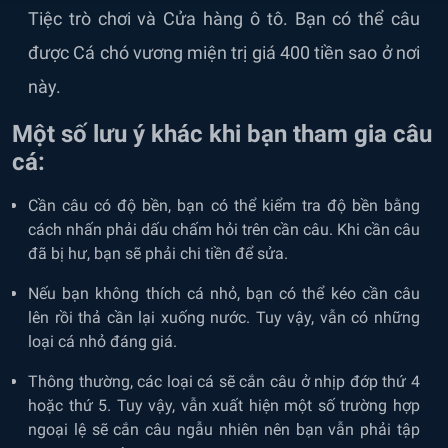
Tiệc trò chơi và Cửa hàng ô tô. Bạn có thể câu
được Cá chó vương miện trị giá 400 tiền sao ở nơi
này.
Một số lưu ý khác khi bạn tham gia câu
cá:
Cần câu có độ bền, bạn có thể kiểm tra độ bền bằng
cách nhấn phải dấu chấm hỏi trên cần câu. Khi cần câu
đã bị hư, bạn sẽ phải chi tiền để sửa.
Nếu bạn không thích cá nhỏ, bạn có thể kéo cần câu
lên rồi thả cần lại xuống nước. Tuy vậy, vẫn có những
loại cá nhỏ đáng giá.
Thông thường, các loại cá sẽ cắn câu ở nhịp đớp thứ 4
hoặc thứ 5. Tuy vậy, vẫn xuất hiện một số trường hợp
ngoại lệ sẽ cắn câu ngẫu nhiên nên bạn vẫn phải tập