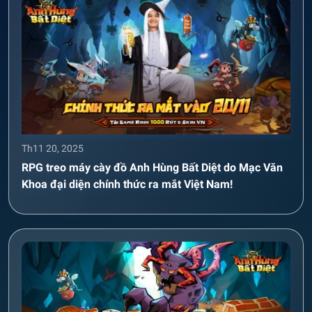
Th11 20, 2025
RPG treo máy cày đồ Anh Hùng Bất Diệt do Mạc Văn
Khoa đại diện chính thức ra mắt Việt Nam!