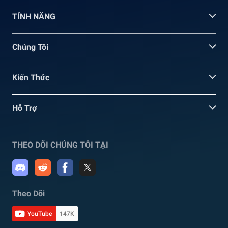
TÍNH NĂNG
Chúng Tôi
Kiến Thức
Hỗ Trợ
THEO DÕI CHÚNG TÔI TẠI
Theo Dõi
YouTube
147K