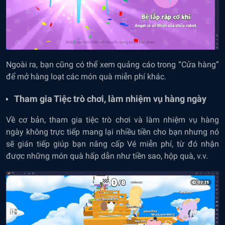
Ngoài ra, bạn cũng có thể xem quảng cáo trong “Cửa hàng”
để mở hàng loạt các món quà miễn phí khác.
Tham gia Tiệc trò chơi, làm nhiệm vụ hàng ngày
Về cơ bản, tham gia tiệc trò chơi và làm nhiệm vụ hàng
ngày không trực tiếp mang lại nhiều tiền cho bạn nhưng nó
sẽ gián tiếp giúp bạn nâng cấp Vé miễn phí, từ đó nhận
được những món quà hấp dẫn như tiền sao, hộp quà, v.v.