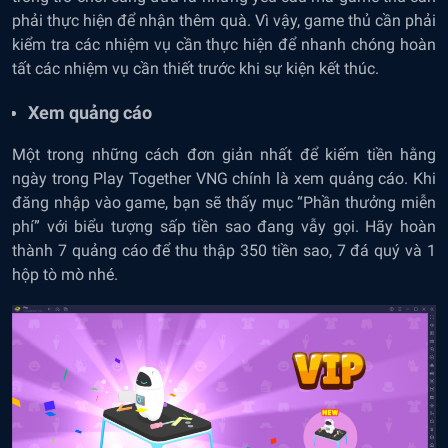
phải thực hiện để nhận thêm quà. Vì vậy, game thủ cần phải
kiểm tra các nhiệm vụ cần thực hiện để nhanh chóng hoàn
tất các nhiệm vụ cần thiết trước khi sự kiện kết thúc.
Xem quảng cáo
Một trong những cách đơn giản nhất để kiếm tiền hằng
ngày trong Play Together VNG chính là xem quảng cáo. Khi
đăng nhập vào game, bạn sẽ thấy mục “Phần thưởng miễn
phí” với biểu tượng sấp tiền sao đang vẫy gọi. Hãy hoàn
thành 7 quảng cáo để thu thập 350 tiền sao, 7 đá quý và 1
hộp tò mò nhé.