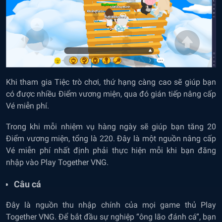
Khi tham gia Tiệc trò chơi, thứ hạng càng cao sẽ giúp bạn
có được nhiều Điểm vương miện, qua đó gián tiếp nâng cấp
Vé miễn phí.
Trong khi mỗi nhiệm vụ hàng ngày sẽ giúp bạn tăng 20
Điểm vương miện, tổng là 220. Đây là một nguồn nâng cấp
Vé miễn phí nhất định phải thực hiện mỗi khi bạn đăng
nhập vào Play Together VNG.
Câu cá
Đây là nguồn thu nhập chính của mọi game thủ Play
Together VNG. Để bắt đầu sự nghiệp “ông lão đánh cá”, bạn