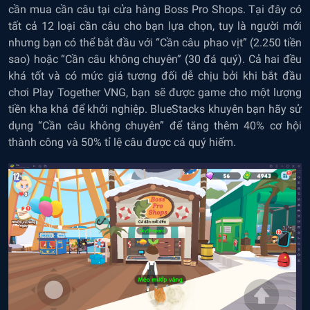
cần mua cần câu tại cửa hàng Boss Pro Shops. Tại đây có
tất cả 12 loại cần câu cho bạn lựa chọn, tuy là người mới
nhưng bạn có thể bắt đầu với “Cần câu phao vịt” (2.250 tiền
sao) hoặc “Cần câu không chuyên” (30 đá quý). Cả hai đều
khá tốt và có mức giá tương đối dễ chịu bởi khi bắt đầu
chơi Play Together VNG, bạn sẽ được game cho một lượng
tiền kha khá để khởi nghiệp. BlueStacks khuyên bạn hãy sử
dụng “Cần câu không chuyên” để tăng thêm 40% cơ hội
thành công và 50% tỉ lệ câu được cá quý hiếm.