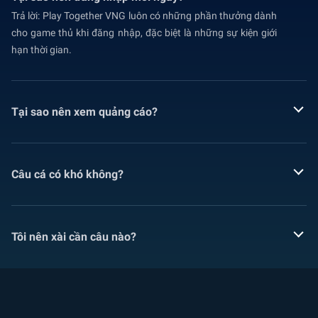
Trả lời: Play Together VNG luôn có những phần thưởng dành
cho game thủ khi đăng nhập, đặc biệt là những sự kiện giới
hạn thời gian.
Tại sao nên xem quảng cáo?
Câu cá có khó không?
Tôi nên xài cần câu nào?