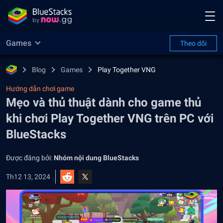
Games
Theo dõi
Blog
Games
Play Together VNG
Hướng dẫn chơi game
Mẹo và thủ thuật dành cho game thủ
khi chơi Play Together VNG trên PC với
BlueStacks
Được đăng bởi:
Nhóm nội dung BlueStacks
Th12 13, 2024