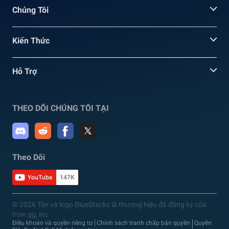
Chúng Tôi
Kiến Thức
Hỗ Trợ
THEO DÕI CHÚNG TÔI TẠI
Theo Dõi
YouTube
147K
© 2026 Tên và logo BlueStacks là thương hiệu đã đăng ký của
now.gg, inc
Điều khoản và quyền riêng tư
Chính sách tranh chấp bản quyền
Quyền