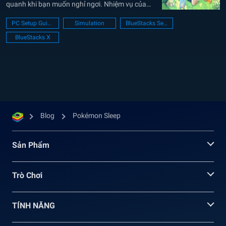
quanh khi bạn muốn nghỉ ngơi. Nhiệm vụ của
bạn là khám phá tất cả các kiểu ngủ của
PC Setup Guide
Simulation
BlueStacks Setup
Pokémon và hoàn thành Sleep Style Dex. Tương
BlueStacks X
tự các game trong series,...
Blog
Pokémon Sleep
Sản Phẩm
Trò Chơi
TÍNH NĂNG