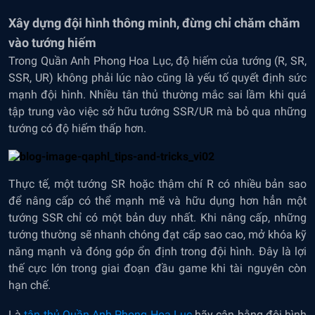
Xây dựng đội hình thông minh, đừng chỉ chăm chăm
vào tướng hiếm
Trong Quần Anh Phong Hoa Lục, độ hiếm của tướng (R, SR,
SSR, UR) không phải lúc nào cũng là yếu tố quyết định sức
mạnh đội hình. Nhiều tân thủ thường mắc sai lầm khi quá
tập trung vào việc sở hữu tướng SSR/UR mà bỏ qua những
tướng có độ hiếm thấp hơn.
Thực tế, một tướng SR hoặc thậm chí R có nhiều bản sao
để nâng cấp có thể mạnh mẽ và hữu dụng hơn hẳn một
tướng SSR chỉ có một bản duy nhất. Khi nâng cấp, những
tướng thường sẽ nhanh chóng đạt cấp sao cao, mở khóa kỹ
năng mạnh và đóng góp ổn định trong đội hình. Đây là lợi
thế cực lớn trong giai đoạn đầu game khi tài nguyên còn
hạn chế.
Là
tân thủ Quần Anh Phong Hoa Lục
hãy cân bằng đội hình