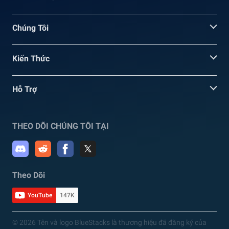
Chúng Tôi
Kiến Thức
Hỗ Trợ
THEO DÕI CHÚNG TÔI TẠI
Theo Dõi
YouTube
147K
© 2026 Tên và logo BlueStacks là thương hiệu đã đăng ký của