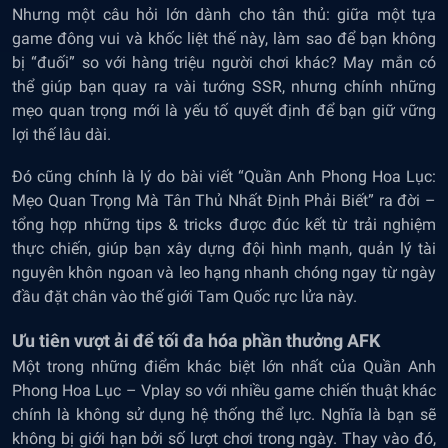
Nhưng một câu hỏi lớn dành cho tân thủ: giữa một tựa
game đông vui và khốc liệt thế này, làm sao để bạn không
bị “đuối” so với hàng triệu người chơi khác? May mắn có
thể giúp bạn quay ra vài tướng SSR, nhưng chính những
mẹo quan trọng mới là yếu tố quyết định để bạn giữ vững
lợi thế lâu dài.
Đó cũng chính là lý do bài viết “Quần Anh Phong Hoa Lục:
Mẹo Quan Trọng Mà Tân Thủ Nhất Định Phải Biết” ra đời –
tổng hợp những tips & tricks được đúc kết từ trải nghiệm
thực chiến, giúp bạn xây dựng đội hình mạnh, quản lý tài
nguyên khôn ngoan và leo hạng nhanh chóng ngay từ ngày
đầu đặt chân vào thế giới Tam Quốc rực lửa này.
Ưu tiên vượt ải để tối đa hóa phần thưởng AFK
Một trong những điểm khác biệt lớn nhất của Quần Anh
Phong Hoa Lục – Vplay so với nhiều game chiến thuật khác
chính là không sử dụng hệ thống thể lực. Nghĩa là bạn sẽ
không bị giới hạn bởi số lượt chơi trong ngày. Thay vào đó,