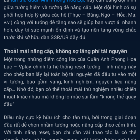
giữa tướng hiếm và tướng dễ nâng cấp. Một đội hình có sự
phối hợp hợp lý giữa các hệ (Thục – Băng, Ngô – Hỏa, Ma,
v.v.) cùng với tướng dễ tăng sao sẽ giúp bạn vượt ải nhanh
hơn, duy trì sức mạnh ổn định và tạo nền tảng vững chắc
trước khi sở hữu dàn SSR/UR đầy đủ
Thoải mái nâng cấp, không sợ lãng phí tài nguyên
Một trong những điểm cộng lớn của Quần Anh Phong Hoa
Lục – Vplay chính là hệ thống reset tướng. Tính năng này
cho phép bạn lấy lại toàn bộ tài nguyên đã đầu tư vào một
vị tướng, bao gồm vàng, kinh nghiệm, nguyên liệu nâng
cấp… Nhờ đó, bạn có thể thoải mái thử nghiệm nhiều chiến
thuật khác nhau mà không lo mắc sai lầm “không thể quay
đầu”.
Điều này cực kỳ hữu ích cho tân thủ, bởi trong giai đoạn
đầu rất dễ chọn nhầm tướng hoặc nâng cấp theo cảm tính.
Với tính năng reset, bạn chỉ cần vài thao tác là có thể
chuyển toàn bộ tài nguyên sang một tướng khác phù hợp