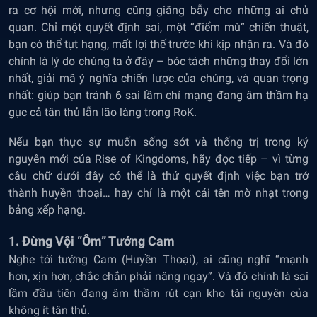
ra cơ hội mới, nhưng cũng giăng bẫy cho những ai chủ
quan. Chỉ một quyết định sai, một “điểm mù” chiến thuật,
bạn có thể tụt hạng, mất lợi thế trước khi kịp nhận ra. Và đó
chính là lý do chúng ta ở đây – bóc tách những thay đổi lớn
nhất, giải mã ý nghĩa chiến lược của chúng, và quan trọng
nhất: giúp bạn tránh 6 sai lầm chí mạng đang âm thầm hạ
gục cả tân thủ lẫn lão làng trong RoK.
Nếu bạn thực sự muốn sống sót và thống trị trong kỷ
nguyên mới của Rise of Kingdoms, hãy đọc tiếp – vì từng
câu chữ dưới đây có thể là thứ quyết định việc bạn trở
thành huyền thoại… hay chỉ là một cái tên mờ nhạt trong
bảng xếp hạng.
1. Đừng Vội “Ôm” Tướng Cam
Nghe tới tướng Cam (Huyền Thoại), ai cũng nghĩ “mạnh
hơn, xịn hơn, chắc chắn phải nâng ngay”. Và đó chính là sai
lầm đầu tiên đang âm thầm rút cạn kho tài nguyên của
không ít tân thủ.