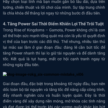
Hãy chọn loại lính mà bạn muốn gắn bó lâu dài, dựa trên
tướng, chiến thuật và lối chơi của mình. Sự tập trung chính
là chìa khóa để thắng lợi ngay từ những bước đi đầu tiên.
4. Tăng Power Sai Thời Điểm Khiến Lợi Thế Trôi Tuột
Trong Rise of Kingdoms – Gamota, Power không chỉ là con
số thể hiện sức mạnh tổng quát mà còn là yếu tố quyết định
vị thế của bạn trước các đối thủ. Thế nhưng, nhiều tân thủ
lại mắc sai lầm ở giai đoạn đầu: đáng lẽ cần bứt tốc để
tăng Power nhanh thì lại lo giữ tài nguyên và để dành tăng
tốc. Kết quả là tụt hạng, mất cơ hội cạnh tranh ngay từ
những ngày đầu tiên.
Giai đoạn đầu, đặc biệt trong khoảng 60 ngày đầu, bạn nên
dốc toàn bộ tài nguyên và tăng tốc để nâng cấp công trình,
đẩy nhanh nghiên cứu và huấn luyện quân. Đây là thời
điểm vàng để xây dựng nền móng, mở khóa các tính năng
và đạt được lợi thế trước khi các vương quốc khác kịp bứt