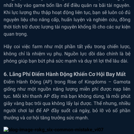
nhất hãy vào game bốn lần để điều quân ra bãi tài nguyên.
Khi lực lượng thu thập hoạt động liên tục, bạn sẽ luôn có đủ
nguyên liệu cho nâng cấp, huấn luyện và nghiên cứu, đồng
thời tích trữ được lượng tài nguyên khổng lồ cho các sự kiện
quan trọng.
Hãy coi việc farm như một phần tất yếu trong chiến lược,
không chỉ là nhiệm vụ phụ. Nguồn lực dồi dào chính là bệ
phóng giúp bạn bứt phá sức mạnh và duy trì lợi thế lâu dài.
6. Lãng Phí Điểm Hành Động Khiến Cơ Hội Bay Mất
Điểm Hành Động (AP) trong Rise of Kingdoms – Gamota
giống như một nguồn năng lượng miễn phí được nạp liên
tục. Mỗi khi thanh AP đầy mà bạn không dùng, là mỗi phút
giây vàng bạc trôi qua không lấy lại được. Thế nhưng, nhiều
người chơi lại để AP đầy suốt cả ngày, bỏ lỡ vô số phần
thưởng và cơ hội tăng trưởng sức mạnh.