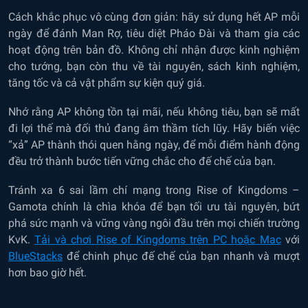
Cách khắc phục vô cùng đơn giản: hãy sử dụng hết AP mỗi
ngày để đánh Man Rợ, tiêu diệt Pháo Đài và tham gia các
hoạt động trên bản đồ. Không chỉ nhận được kinh nghiệm
cho tướng, bạn còn thu về tài nguyên, sách kinh nghiệm,
tăng tốc và cả vật phẩm sự kiện quý giá.
Nhớ rằng AP không tồn tại mãi, nếu không tiêu, bạn sẽ mất
đi lợi thế mà đối thủ đang âm thầm tích lũy. Hãy biến việc
“xả” AP thành thói quen hằng ngày, để mỗi điểm hành động
đều trở thành bước tiến vững chắc cho đế chế của bạn.
Tránh xa 6 sai lầm chí mạng trong Rise of Kingdoms –
Gamota chính là chìa khóa để bạn tối ưu tài nguyên, bứt
phá sức mạnh và vững vàng ngôi đầu trên mọi chiến trường
KvK.
Tải và chơi Rise of Kingdoms trên PC hoặc Mac
với
BlueStacks
để chinh phục đế chế của bạn nhanh và mượt
hơn bao giờ hết.