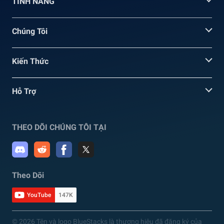
TÍNH NĂNG
Chúng Tôi
Kiến Thức
Hỗ Trợ
THEO DÕI CHÚNG TÔI TẠI
Theo Dõi
YouTube
147K
© 2026 Tên và logo BlueStacks là thương hiệu đã đăng ký của