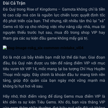
Dài Cả Trận
Đá Quý trong Rise of Kingdoms – Gamota không chỉ là tiền
tệ cao cấp mà còn là nguồn lực chiến lược quyết định tốc
độ phát triển của bạn. Thế nhưng, rất nhiều tân thủ lại “xả”
Gems vô tội vạ cho những việc như nâng cấp nhà, mua tài
nguyên thiếu trước hụt sau, mua đồ trong shop VIP hay
tham gia các sự kiện đầu game không mấy giá trị.
Đó là một cái bẫy khiến bạn mất lợi thế dài hạn. Giai đoạn
đầu, Đá Quý nên được ưu tiên để nâng điểm VIP với mục
tiêu vươn tới VIP 14, mốc mang lại ba tượng Chỉ Huy Huyền
Thoại mỗi ngày. Đây chính là khoản đầu tư mang tính nền
tảng, giúp đội quân của bạn ngày một vững mạnh mà
không bị hụt hơi về sau.
Hãy nhớ, thời điểm vàng để dùng Gems mua điểm VIP là
khi diễn ra sự kiện Tiêu Gems. Khi đó, bạn vừa thăng VIP
vừa gom thêm phần thưởng, đạt hiệu quả gấp đôi và không