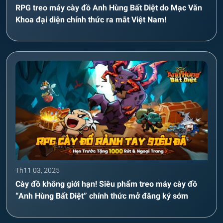
RPG treo máy cày đồ Anh Hùng Bất Diệt do Mạc Văn
Khoa đại diện chính thức ra mắt Việt Nam!
Th11 03, 2025
Cày đồ không giới hạn! Siêu phẩm treo máy cày đồ
“Anh Hùng Bất Diệt” chính thức mở đăng ký sớm