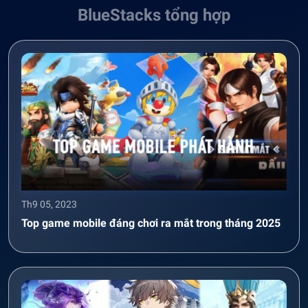
BlueStacks tổng hợp
Th9 05, 2023
Top game mobile đáng chơi ra mắt trong tháng 2025