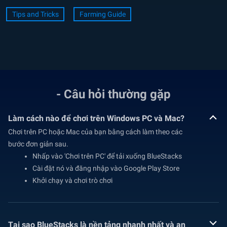
Tips and Tricks
Farming Guide
- Câu hỏi thường gặp
Làm cách nào để chơi trên Windows PC và Mac?
Chơi trên PC hoặc Mac của bạn bằng cách làm theo các
bước đơn giản sau.
Nhấp vào 'Chơi trên PC' để tải xuống BlueStacks
Cài đặt nó và đăng nhập vào Google Play Store
Khởi chạy và chơi trò chơi
Tại sao BlueStacks là nền tảng nhanh nhất và an