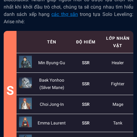
nhất khi khởi đầu trò chơi, chúng ta sẽ cùng nhau tìm hiểu
danh sách xếp hạng
các thợ săn
trong tựa Solo Leveling:
Arise nhé:
LỚP NHÂN
TÊN
ĐỘ HIẾM
VẬT
Min Byung-Gu
SSR
Healer
Baek Yonhoo
SSR
Fighter
S
(Silver Mane)
Choi Jong-In
SSR
Mage
Emma Laurent
SSR
Tank