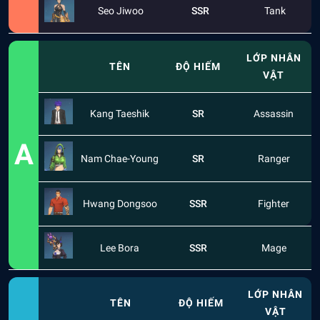
Seo Jiwoo
SSR
Tank
LỚP NHÂN
TÊN
ĐỘ HIẾM
VẬT
Kang Taeshik
SR
Assassin
A
Nam Chae-Young
SR
Ranger
Hwang Dongsoo
SSR
Fighter
Lee Bora
SSR
Mage
LỚP NHÂN
TÊN
ĐỘ HIẾM
VẬT