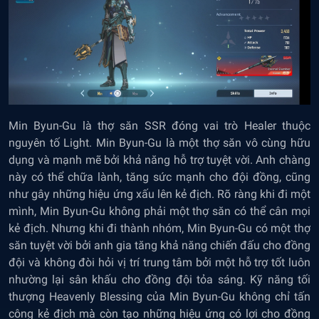
Min Byun-Gu là thợ săn SSR đóng vai trò Healer thuộc
nguyên tố Light. Min Byun-Gu là một thợ săn vô cùng hữu
dụng và mạnh mẽ bởi khả năng hỗ trợ tuyệt vời. Anh chàng
này có thể chữa lành, tăng sức mạnh cho đội đồng, cũng
như gây những hiệu ứng xấu lên kẻ địch. Rõ ràng khi đi một
mình, Min Byun-Gu không phải một thợ săn có thể cân mọi
kẻ địch. Nhưng khi đi thành nhóm, Min Byun-Gu có một thợ
săn tuyệt vời bởi anh gia tăng khả năng chiến đấu cho đồng
đội và không đòi hỏi vị trí trung tâm bởi một hỗ trợ tốt luôn
nhường lại sân khấu cho đồng đội tỏa sáng. Kỹ năng tối
thượng Heavenly Blessing của Min Byun-Gu không chỉ tấn
công kẻ địch mà còn tạo những hiệu ứng có lợi cho đồng