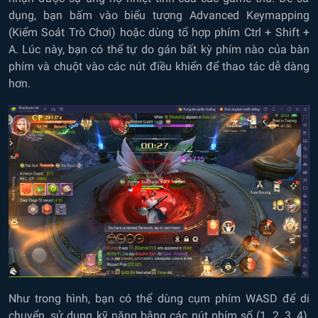
dụng, bạn bấm vào biểu tượng Advanced Keymapping
(Kiểm Soát Trò Chơi) hoặc dùng tổ hợp phím Ctrl + Shift +
A. Lúc này, bạn có thể tự do gán bất kỳ phím nào của bàn
phím và chuột vào các nút điều khiển để thao tác dễ dàng
hơn.
Như trong hình, bạn có thể dùng cụm phím WASD để di
chuyển, sử dụng kỹ năng bằng các nút phím số (1, 2, 3, 4),