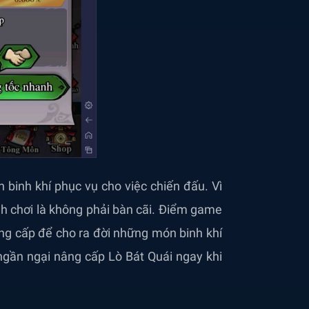
binh khí phục vụ cho việc chiến đấu. Vì
ình chơi là không phải bàn cãi. Điểm game
âng cấp để cho ra đời những món binh khí
 ngần ngại nâng cấp Lò Bát Quái ngay khi