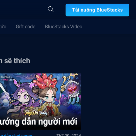
Tải xuống BlueStacks
tức
Gift code
BlueStacks Video
 sẽ thích
g dẫn chơi game
Th7 29, 2024