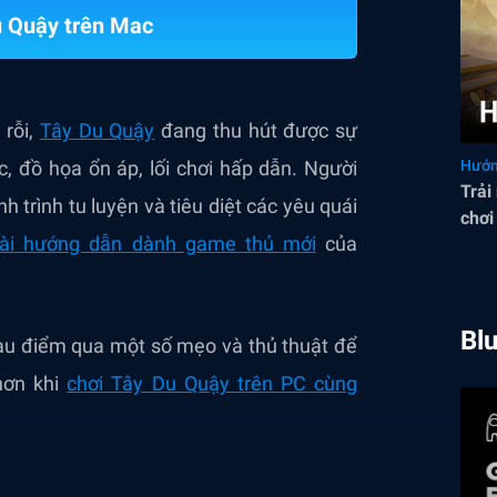
u Quậy trên Mac
rỗi,
Tây Du Quậy
đang thu hút được sự
, đồ họa ổn áp, lối chơi hấp dẫn. Người
Hướn
Trải
 trình tu luyện và tiêu diệt các yêu quái
chơi
ài hướng dẫn dành game thủ mới
của
Bl
hau điểm qua một số mẹo và thủ thuật để
hơn khi
chơi Tây Du Quậy trên PC cùng