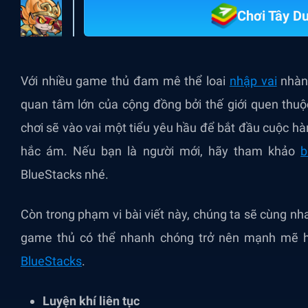
Chơi Tây D
Với nhiều game thủ đam mê thể loai
nhập vai
nhàn 
quan tâm lớn của cộng đồng bởi thế giới quen thuộc
chơi sẽ vào vai một tiểu yêu hầu để bắt đầu cuộc hành
hắc ám. Nếu bạn là người mới, hãy tham khảo
b
BlueStacks nhé.
Còn trong phạm vi bài viết này, chúng ta sẽ cùng n
game thủ có thể nhanh chóng trở nên mạnh mẽ 
BlueStacks
.
Luyện khí liên tục