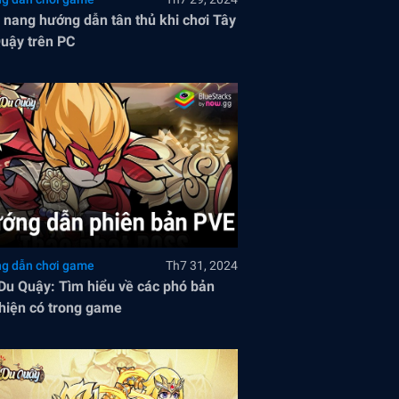
nang hướng dẫn tân thủ khi chơi Tây
uậy trên PC
g dẫn chơi game
Th7 31, 2024
Du Quậy: Tìm hiểu về các phó bản
hiện có trong game