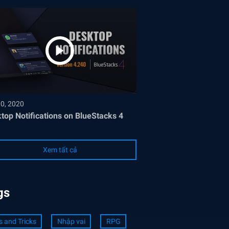
30, 2020
top Notifications on BlueStacks 4
Xem tất cả
gs
s and Tricks
Nhập vai
RPG