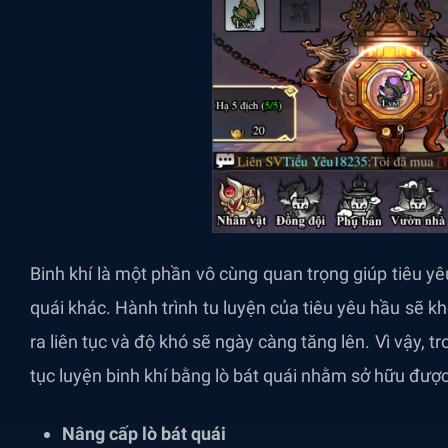
Binh khí là một phần vô cùng quan trọng giúp tiêu y
quái khác. Hành trình tu luyện của tiêu yêu hầu sẽ 
ra liên tục và độ khó sẽ ngày càng tăng lên. Vì vậy, t
tục luyện binh khí bằng lò bát quái nhằm sở hữu đư
Nâng cấp lò bát quái