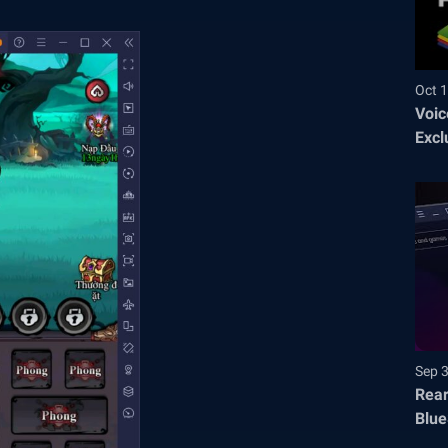
Oct 1
Voic
Excl
Sep 
Rear
Blue