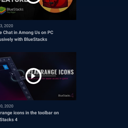
3, 2020
e Chat in Among Us on PC
usively with BlueStacks
30, 2020
range icons in the toolbar on
Stacks 4