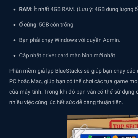
RAM
: Ít nhất 4GB RAM. (Lưu ý: 4GB dung lượng 
Ổ cứng
: 5GB còn trống
Bạn phải chạy Windows với quyền Admin.
Cập nhật driver card màn hình mới nhất
Phần mềm giả lập BlueStacks sẽ giúp bạn chạy các 
PC hoặc Mac, giúp bạn có thể chơi các tựa game mob
của máy tính. Trong khi đó bạn vẫn có thể sử dụng
nhiều việc cùng lúc hết sức dễ dàng thuận tiện.