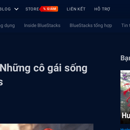
BLOG
STORE
LIÊN KẾT
HỖ TRỢ
% GIẢM
ng dụng
Inside BlueStacks
BlueStacks tổng hợp
Tin 
Bạn
 Những cô gái sống
s
Hướn