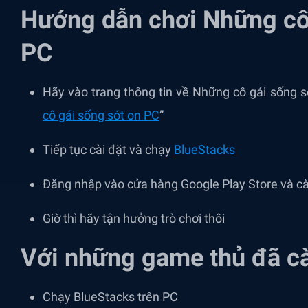
Hướng dẫn chơi Những cô 
PC
Hãy vào trang thông tin về Những cô gái sống s
cô gái sống sót on PC
”
Tiếp tục cài đặt và chạy
BlueStacks
Đăng nhập vào cửa hàng Google Play Store và cài
Giờ thì hãy tận hưởng trò chơi thôi
Với những game thủ đã cà
Chạy BlueStacks trên PC