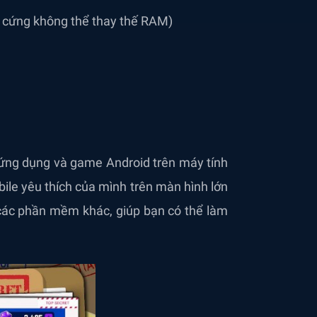
ổ cứng không thể thay thế RAM)
ứng dụng và game Android trên máy tính
ile yêu thích của mình trên màn hình lớn
 các phần mềm khác, giúp bạn có thể làm