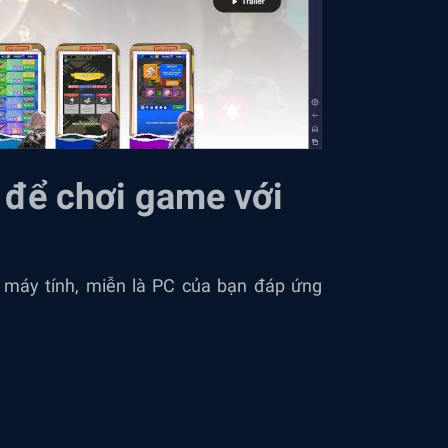
u để chơi game với
 máy tính, miễn là PC của bạn đáp ứng