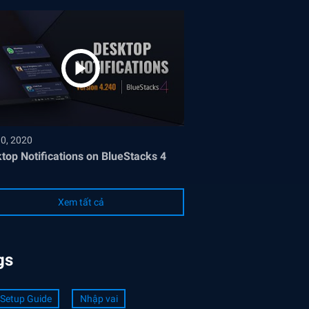
30, 2020
top Notifications on BlueStacks 4
Xem tất cả
gs
Setup Guide
Nhập vai