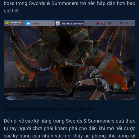
boss trong Swords & Summoners trở nên hấp dẫn hơn bao
giờ hết.
Đấu boss trong phụ bản v
ô
c
ù
ng hấp dẫn
Để nói về các kỹ năng trong Swords & Summoners quả thực
tự tay người chơi phải khám phá cho đến khi mở hết được
các kỹ năng của nhân vật mới thấy sự phong phú trong kỹ