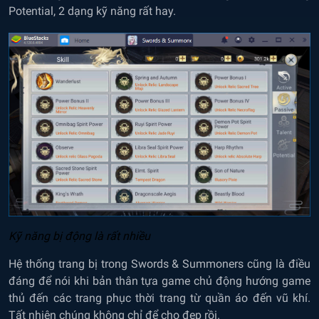
Potential, 2 dạng kỹ năng rất hay.
Kỹ năng bị động là rất nhiều
Hệ thống trang bị trong Swords & Summoners cũng là điều
đáng để nói khi bản thân tựa game chủ động hướng game
thủ đến các trang phục thời trang từ quần áo đến vũ khí.
Tất nhiên chúng không chỉ để cho đẹp rồi.