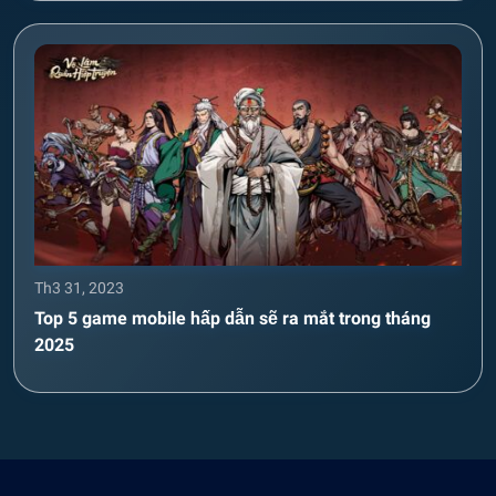
Th3 31, 2023
Top 5 game mobile hấp dẫn sẽ ra mắt trong tháng
2025