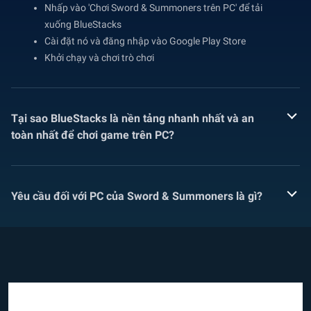
Nhấp vào 'Chơi Sword & Summoners trên PC' để tải
xuống BlueStacks
Cài đặt nó và đăng nhập vào Google Play Store
Khởi chạy và chơi trò chơi
Tại sao BlueStacks là nền tảng nhanh nhất và an
toàn nhất để chơi game trên PC?
Yêu cầu đối với PC của Sword & Summoners là gì?