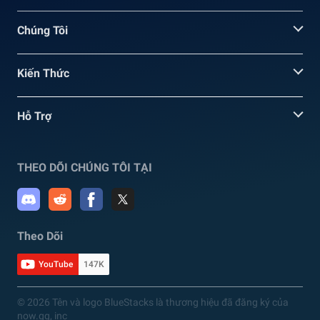
Chúng Tôi
Kiến Thức
Hỗ Trợ
THEO DÕI CHÚNG TÔI TẠI
Theo Dõi
YouTube
147K
© 2026 Tên và logo BlueStacks là thương hiệu đã đăng ký của
now.gg, inc