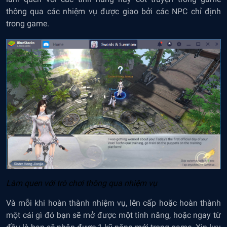
thông qua các nhiệm vụ được giao bởi các NPC chỉ định
trong game.
Làm quen với trò chơi thông qua nhiệm vụ
Và mỗi khi hoàn thành nhiệm vụ, lên cấp hoặc hoàn thành
một cái gì đó bạn sẽ mở được một tính năng, hoặc ngay từ