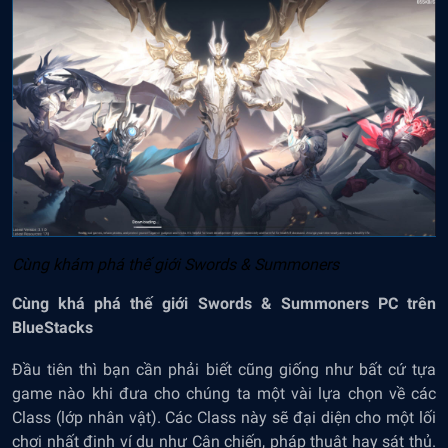
C
ù
ng kh
á
m ph
á
thế giới Swords & Summoners
C
ù
ng kh
á
ph
á
thế giới Swords & Summoners PC tr
ê
n
BlueStacks
Đầu tiên thì bạn cần phải biết cũng giống như bất cứ tựa
game nào khi đưa cho chúng ta một vài lựa chọn về các
Class (lớp nhân vật). Các Class này sẽ đại diện cho một lối
chơi nhất định ví dụ như Cận chiến, pháp thuật hay sát thủ.