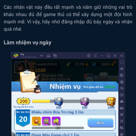
Các nhân vật này đều rất mạnh và nắm giữ những vai trò
khác nhau đủ để game thủ có thể xây dựng một đội hình
mạnh mẽ. Vì vậy, hãy nhớ đăng nhập đủ bảy ngày và nhận
quà nhé.
Làm nhiệm vụ ngày