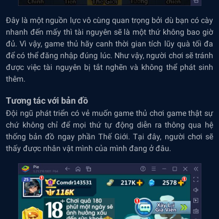
Đây là một nguồn lực vô cùng quan trọng bởi dù bạn có cày
nhanh đến mấy thì tài nguyên sẽ là một thứ không bao giờ
đủ. Vì vậy, game thủ hãy canh thời gian tích lũy quà tối đa
để có thể đăng nhập đúng lúc. Như vậy, người chơi sẽ tránh
được việc tài nguyên bị tắt nghẽn và không thể phát sinh
thêm.
Tương tác với bản đồ
Đội ngũ phát triển có vẻ muốn game thủ chơi game thật sự
chứ không chỉ để mọi thứ tự động diễn ra thông qua hệ
thống bản đồ ngay phần Thế Giới. Tại đây, người chơi sẽ
thấy được nhân vật mình của mình đang ở đâu.