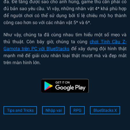
đa. Để tăng được sao cho anh hùng, game thủ cần phải có
đủ bản sao yêu cầu. Vì vậy, những nhân vật 4* khá phù hợp
để người chơi có thể sử dụng bởi tỉ lệ chiêu mộ họ thành
công cao hơn so với các nhân vật 5* và 6*.
Như vậy, chúng ta đã cùng nhau tìm hiểu một số mẹo và
thủ thuật. Còn bây giờ, chúng ta cùng
chơi Tinh Cầu Z-
Gamota trên PC với BlueStacks
để xây dựng đội hình thật
mạnh mẽ để giải cứu nhân loại thật mượt mà và đẹp mắt
trên màn hình lớn.
Tips and Tricks
Nhập vai
RPG
BlueStacks X