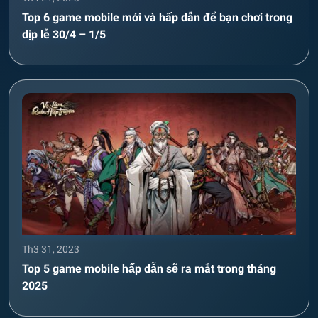
Top 6 game mobile mới và hấp dẫn để bạn chơi trong
dịp lễ 30/4 – 1/5
Th3 31, 2023
Top 5 game mobile hấp dẫn sẽ ra mắt trong tháng
2025