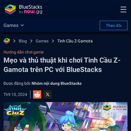
Games
Theo dõi
Blog
Games
Tinh Cầu Z-Gamota
Hướng dẫn chơi game
Mẹo và thủ thuật khi chơi Tinh Cầu Z-
Gamota trên PC với BlueStacks
Được đăng bởi:
Nhóm nội dung BlueStacks
Th9 10, 2024