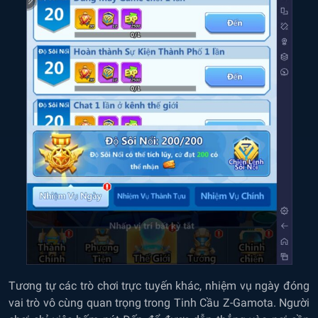
Tương tự các trò chơi trực tuyến khác, nhiệm vụ ngày đóng
vai trò vô cùng quan trọng trong Tinh Cầu Z-Gamota. Người