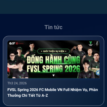
Tin tức
Th3 24, 2026
FVSL Spring 2026 FC Mobile VN Full Nhiệm Vụ, Phần
Thưởng Chi Tiết Từ A-Z