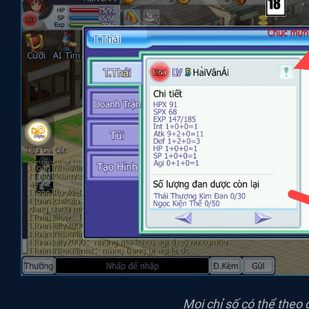
M
ọ
i ch
ỉ
s
ố
có th
ể
theo d