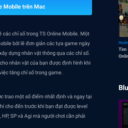
e Mobile trên Mac
ề các chỉ số trong TS Online Mobile. Một
obile bởi lẽ đơn giản các tựa game ngày
Hướn
Tìm 
xây dựng nhân vật thông qua các chỉ số.
Onli
 cho nhân vật của bạn được định hình khi
iệc tăng chỉ số trong game.
Bl
c trao một số điểm nhất định và ngay tại
í cho đến trước khi bạn đạt được level
f, HP, SP và Agi mà người chơi cần phải