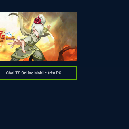
Chơi TS Online Mobile trên PC