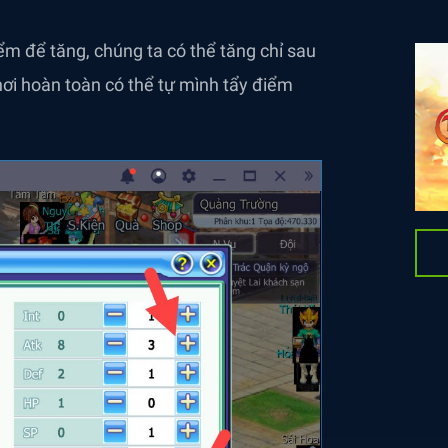
ểm để tăng, chúng ta có thể tăng chỉ sau
chơi hoàn toàn có thể tự mình tẩy điểm