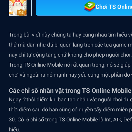
Chơi TS Onlin
Trong bài viết này chúng ta hãy cùng nhau tìm hiểu v
thứ mà dần như đã bị quên lãng trên các tựa game m
nay chỉ tự động tăng chứ không cho phép người chơi 
Trong TS Online Mobile nó rất quan trọng, nó sẽ giúp
chơi và ngoài ra nó mạnh hay yếu cũng một phần do v
Các ch
ỉ
s
ố
nhân vật trong TS Online Mobile
Ngay ở thời điểm khi bạn tạo nhân vật người chơi đượ
thời điểm sau đó bạn cũng có quyền tẩy điểm miễn ph
30. Có 6 chỉ số trong TS Online Mobile là Int, Atk, De
hiểu.