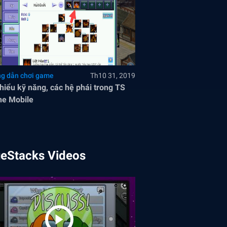
g dẫn chơi game
Th10 31, 2019
hiểu kỹ năng, các hệ phái trong TS
ne Mobile
ueStacks Videos