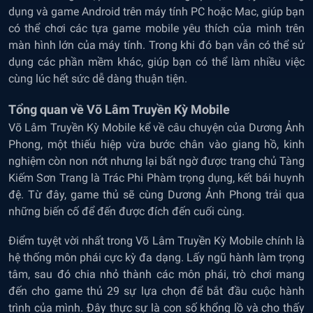
dụng và game Android trên máy tính PC hoặc Mac, giúp bạn
có thể chơi các tựa game mobile yêu thích của mình trên
màn hình lớn của máy tính. Trong khi đó bạn vẫn có thể sử
dụng các phần mềm khác, giúp bạn có thể làm nhiều việc
cùng lúc hết sức dễ dàng thuận tiện.
Tổng quan về Võ Lâm Truyền Kỳ Mobile
Võ Lâm Truyền Kỳ Mobile kể về câu chuyện của Dương Ảnh
Phong, một thiếu hiệp vừa bước chân vào giang hồ, kinh
nghiệm còn non nớt nhưng lại bất ngờ được trang chủ Tàng
Kiếm Sơn Trang là Trác Phi Phàm trọng dụng, kết bái huynh
đệ. Từ đây, game thủ sẽ cùng Dương Ảnh Phong trải qua
những biến cố để đến được đích đến cuối cùng.
Điểm tuyệt vời nhất trong Võ Lâm Truyền Kỳ Mobile chính là
hệ thống môn phái cực kỳ đa dạng. Lấy ngũ hành làm trọng
tâm, sau đó chia nhỏ thành các môn phái, trò chơi mang
đến cho game thủ 29 sự lựa chọn để bắt đầu cuộc hành
trình của mình. Đây thực sự là con số khổng lồ và cho thấy