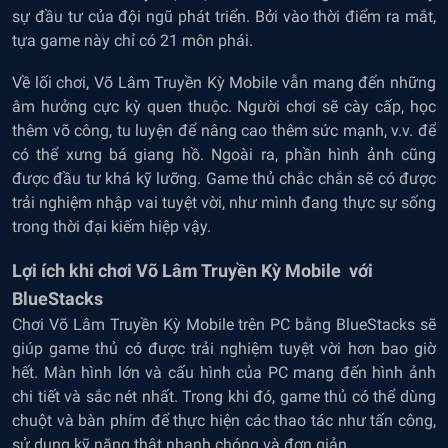
sự đầu tư của đội ngũ phát triển. Bởi vào thời điểm ra mắt,
tựa game này chỉ có 21 môn phái.
Về lối chơi, Võ Lâm Truyền Kỳ Mobile vẫn mang đến những
âm hưởng cực kỳ quen thuộc. Người chơi sẽ cày cấp, học
thêm võ công, tu luyện để nâng cao thêm sức mạnh, v.v. để
có thể xưng bá giang hồ. Ngoài ra, phần hình ảnh cũng
được đầu tư khá kỹ lưỡng. Game thủ chắc chắn sẽ có được
trải nghiệm nhập vai tuyệt vời, như mình đang thực sự sống
trong thời đại kiếm hiệp vậy.
Lợi ích khi chơi Võ Lâm Truyền Kỳ Mobile với
BlueStacks
Chơi Võ Lâm Truyền Kỳ Mobile trên PC bằng BlueStacks sẽ
giúp game thủ có được trải nghiệm tuyệt vời hơn bao giờ
hết. Màn hình lớn và cấu hình của PC mang đến hình ảnh
chi tiết và sắc nét nhất. Trong khi đó, game thủ có thể dùng
chuột và bàn phím để thực hiện các thao tác như tấn công,
sử dụng kỹ năng thật nhanh chóng và đơn giản.