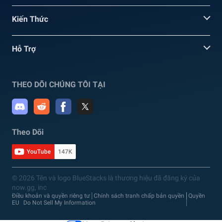
Kiến Thức
Hỗ Trợ
THEO DÕI CHÚNG TÔI TẠI
Theo Dõi
YouTube
147K
© 2026 Tên và logo BlueStacks là thương hiệu đã đăng ký của
now.gg, inc
Điều khoản và quyền riêng tư
Chính sách tranh chấp bản quyền
Quyền
EU
Do Not Sell My Information