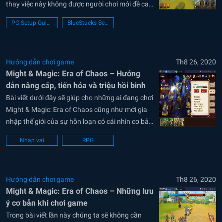
thay việc này không được người chơi mới đề cao
bởi các màn chơi cơ bản ban đầu trong game
PC Setup Guide
BlueStacks Setup
không yêu cầu quá nhiều về mặt này, tuy vậy để
chuẩn...
Hướng dẫn chơi game
Th8 26, 2020
Might & Magic: Era of Chaos – Hướng
dẫn nâng cấp, tiến hóa và triệu hồi binh
Bài viết dưới đây sẽ giúp cho những ai đang chơi
Might & Magic: Era of Chaos cũng như mới gia
nhập thế giới của sự hỗn loạn có cái nhìn cơ bản
nhất về các tính năng, các hệ thống và những
Nhập vai
RPG
thứ cần có trong game. Hướng dẫn...
Hướng dẫn chơi game
Th8 26, 2020
Might & Magic: Era of Chaos – Những lưu
ý cơ bản khi chơi game
Trong bài viết lần này chúng ta sẽ không cần