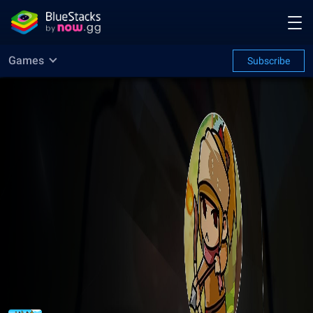
Games
Subscribe