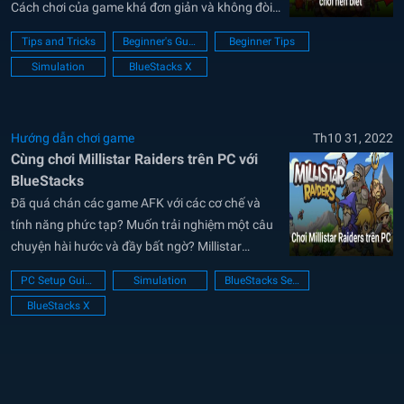
Cách chơi của game khá đơn giản và không đòi
hỏi quá nhiều thời gian của người chơi. Bài viết
Tips and Tricks
Beginner's Guide
Beginner Tips
này sẽ hướng dẫn những điểm cơ bản của game
Simulation
BlueStacks X
để bạn...
Hướng dẫn chơi game
Th10 31, 2022
Cùng chơi Millistar Raiders trên PC với
BlueStacks
Đã quá chán các game AFK với các cơ chế và
tính năng phức tạp? Muốn trải nghiệm một câu
chuyện hài hước và đầy bất ngờ? Millistar
Raiders sẽ cung cấp những điều đó cho bạn.
PC Setup Guide
Simulation
BlueStacks Setup
BlueStacks sẽ là trợ thủ đắc lực trong trải
BlueStacks X
nghiệm thú vị này....