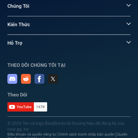
Chúng Tôi
Kiến Thức
Hỗ Trợ
THEO DÕI CHÚNG TÔI TẠI
Theo Dõi
YouTube
147K
© 2026 Tên và logo BlueStacks là thương hiệu đã đăng ký của
now.gg, inc
Điều khoản và quyền riêng tư
Chính sách tranh chấp bản quyền
Quyền