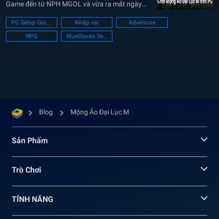
Game đến từ NPH MGOL và vừa ra mắt ngày
7/3/2024. Với đồ họa 3D đẹp mắt và tạo hình
PC Setup Guide
Nhập vai
Adventure
phong cách anime dễ thương, tựa game tự tin...
RPG
BlueStacks Setup
Blog
Mộng Ảo Đại Lục M
Sản Phẩm
Trò Chơi
TÍNH NĂNG