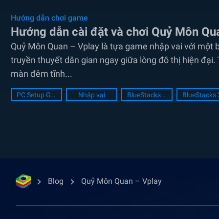
Hướng dẫn chơi game
Hướng dẫn cài đặt và chơi Quỷ Môn Qua
Quỷ Môn Quan – Vplay là tựa game nhập vai với một bối
truyền thuyết dân gian ngay giữa lòng đô thị hiện đạ
màn đêm tĩnh...
PC Setup Guide
Nhập vai
BlueStacks Setup
BlueStacks 
Blog
Quỷ Môn Quan – Vplay