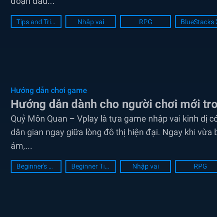
đoạn đầu...
Tips and Tricks
Nhập vai
RPG
BlueStacks 
Hướng dẫn chơi game
Hướng dẫn dành cho người chơi mới tr
Quỷ Môn Quan – Vplay là tựa game nhập vai kinh dị có 
dân gian ngay giữa lòng đô thị hiện đại. Ngay khi vừa
ám,...
Beginner's Guide
Beginner Tips
Nhập vai
RPG