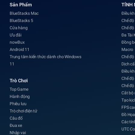
Sản Phẩm
TÍNH
BlueStacks Mac
Điều kh
BlueStacks 5
Chế độ
Cửa hàng
Chế đ
Ưu đãi
Đa Tài
nowBux
Đồng b
Android 11
Macro
Trung tâm kiến thức dành cho Windows
Chế độ 
11
Dịch cấ
Điều kh
Chế độ 
Trò Chơi
Chế độ 
Top Game
Cắt bộ
Hành động
Tạo kịc
Phiêu lưu
FPS ca
Trò chơi điện tử
Đồ Họa
Câu đố
Các tín
Đua xe
UTC Co
Nhập vai