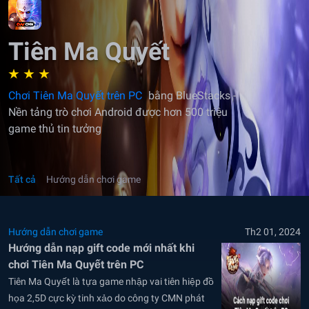
Tiên Ma Quyết
Chơi Tiên Ma Quyết trên PC
bằng BlueStacks -
Nền tảng trò chơi Android được hơn 500 triệu
game thủ tin tưởng
Tất cả
Hướng dẫn chơi game
Hướng dẫn chơi game
Th2 01, 2024
Hướng dẫn nạp gift code mới nhất khi
chơi Tiên Ma Quyết trên PC
Tiên Ma Quyết là tựa game nhập vai tiên hiệp đồ
họa 2,5D cực kỳ tinh xảo do công ty CMN phát