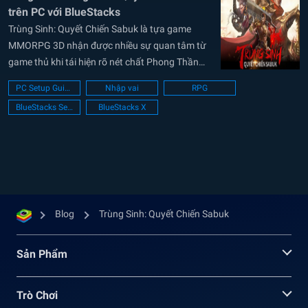
trên PC với BlueStacks
Trùng Sinh: Quyết Chiến Sabuk là tựa game
MMORPG 3D nhận được nhiều sự quan tâm từ
game thủ khi tái hiện rõ nét chất Phong Thần
đình đám trên PC một thời. Game được đánh giá
PC Setup Guide
Nhập vai
RPG
là kế thừa nhiều nét đặc sắc của dòng game
BlueStacks Setup
BlueStacks X
Legend of MIR...
Blog
Trùng Sinh: Quyết Chiến Sabuk
Sản Phẩm
Trò Chơi