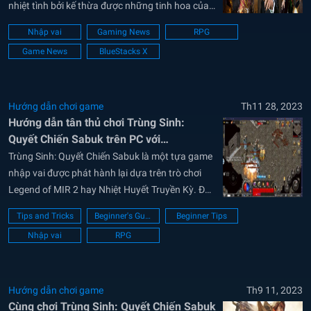
nhiệt tình bởi kế thừa được những tinh hoa của
các game nhập vai nổi tiếng Phong Thần lẫn The
Nhập vai
Gaming News
RPG
Legend of Mir từng rất thành công trước đây.
Game News
BlueStacks X
Tựa game có...
Hướng dẫn chơi game
Th11 28, 2023
Hướng dẫn tân thủ chơi Trùng Sinh:
Quyết Chiến Sabuk trên PC với
BlueStacks
Trùng Sinh: Quyết Chiến Sabuk là một tựa game
nhập vai được phát hành lại dựa trên trò chơi
Legend of MIR 2 hay Nhiệt Huyết Truyền Kỳ. Đây
là một trong những game mobile thể hiện trào
Tips and Tricks
Beginner's Guide
Beginner Tips
lưu “retro” tại Việt Nam cũng như thế giới. Trò
Nhập vai
RPG
chơi được...
Hướng dẫn chơi game
Th9 11, 2023
Cùng chơi Trùng Sinh: Quyết Chiến Sabuk