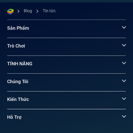
Blog
Tin tức
Sản Phẩm
Trò Chơi
TÍNH NĂNG
Chúng Tôi
Kiến Thức
Hỗ Trợ