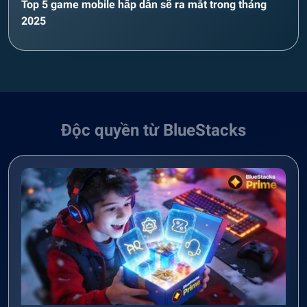
Top 5 game mobile hấp dẫn sẽ ra mắt trong tháng
2025
Độc quyền từ BlueStacks