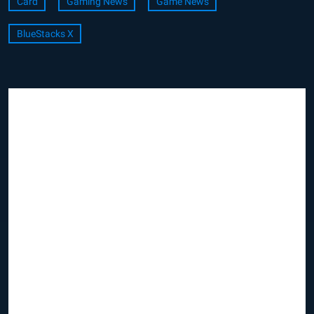
Card
Gaming News
Game News
BlueStacks X