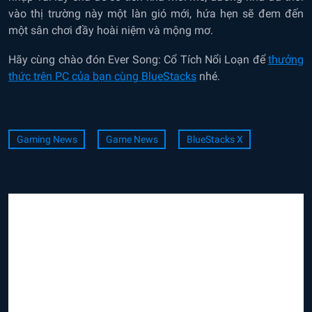
vào thị trường này một làn gió mới, hứa hẹn sẽ đem đến
một sân chơi đầy hoài niệm và mộng mơ.
Hãy cùng chào đón Ever Song: Cổ Tích Nổi Loạn để
thưởng
thức trên PC của bạn cùng BlueStacks
nhé.
Gaming News
Game News
BlueStacks X