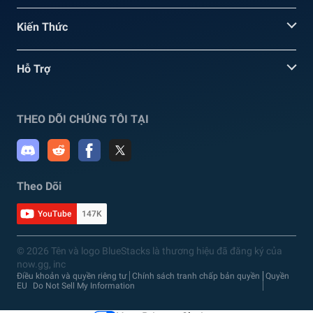
Kiến Thức
Hỗ Trợ
THEO DÕI CHÚNG TÔI TẠI
Theo Dõi
YouTube
147K
© 2026 Tên và logo BlueStacks là thương hiệu đã đăng ký của
now.gg, inc
Điều khoản và quyền riêng tư
Chính sách tranh chấp bản quyền
Quyền
EU
Do Not Sell My Information