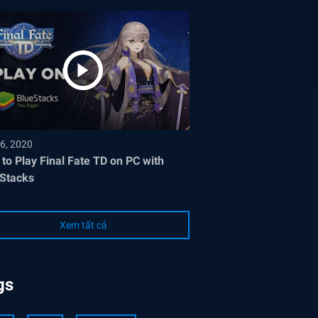
6, 2020
to Play Final Fate TD on PC with
Stacks
Xem tất cả
gs