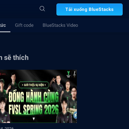
Tải xuống BlueStacks
tức
Gift code
BlueStacks Video
 sẽ thích
24, 2026