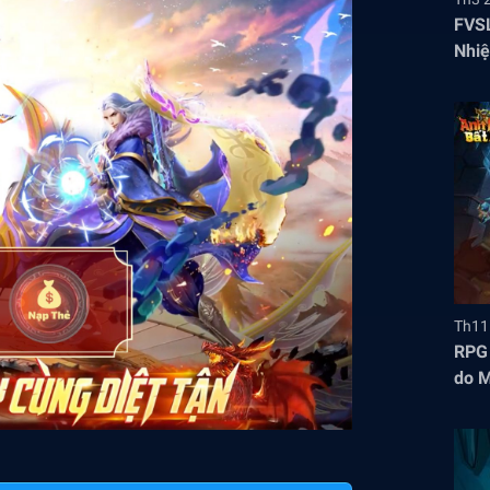
FVSL
Nhiệ
Th11
RPG 
do M
mắt 