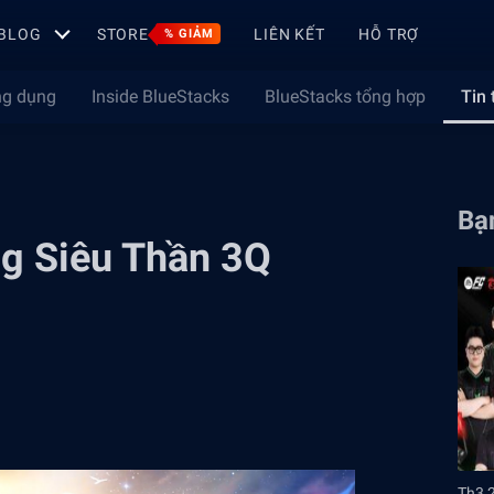
BLOG
STORE
LIÊN KẾT
HỖ TRỢ
% GIẢM
ng dụng
Inside BlueStacks
BlueStacks tổng hợp
Tin 
Bạn
g Siêu Thần 3Q
Th3 