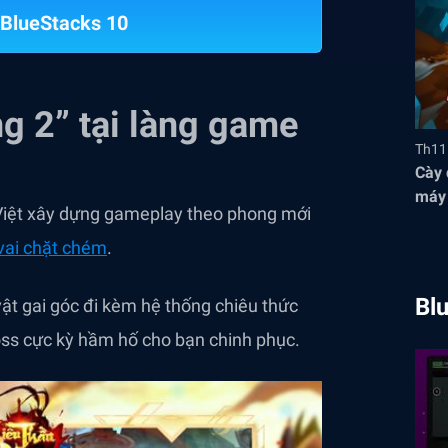
BlueStacks 10
g 2” tại làng game
Th11
Cày 
máy 
Việt xây dựng gameplay theo phong mới
thức
 vai chặt chém
.
Bl
t gai góc đi kèm hệ thống chiêu thức
 Boss cực kỳ hầm hố cho bạn chinh phục.