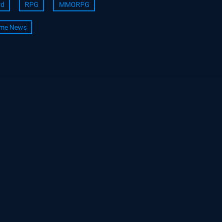
rd
RPG
MMORPG
me News