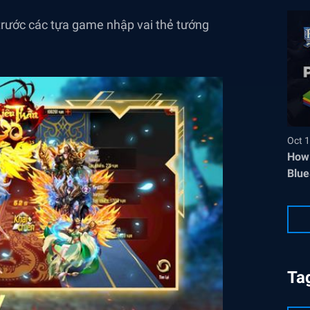
trước các tựa game nhập vai thẻ tướng
Oct 1
How 
Blue
Ta