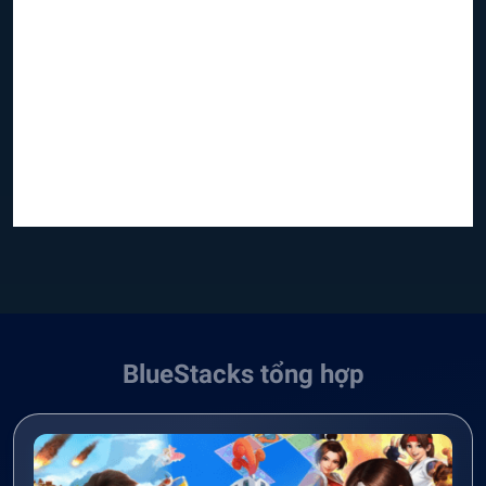
BlueStacks tổng hợp