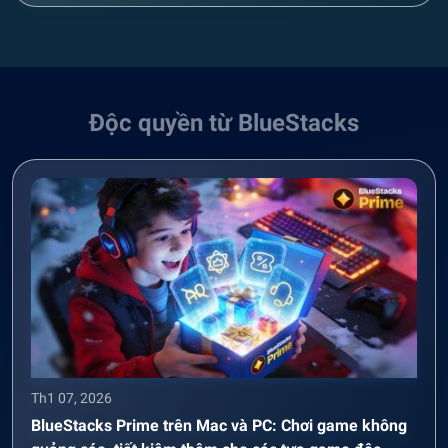
Độc quyền từ BlueStacks
Th1 07, 2026
BlueStacks Prime trên Mac và PC: Chơi game không