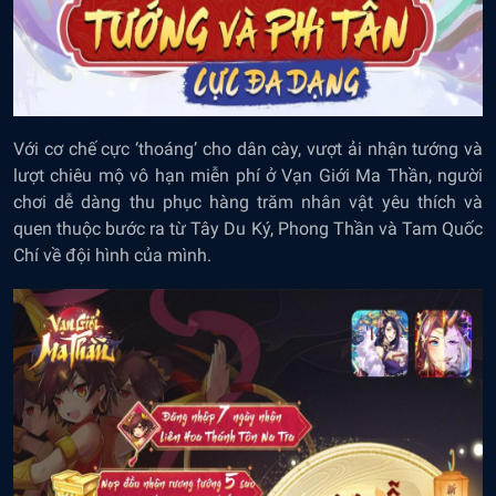
Với cơ chế cực ‘thoáng’ cho dân cày, vượt ải nhận tướng và
lượt chiêu mộ vô hạn miễn phí ở Vạn Giới Ma Thần, người
chơi dễ dàng thu phục hàng trăm nhân vật yêu thích và
quen thuộc bước ra từ Tây Du Ký, Phong Thần và Tam Quốc
Chí về đội hình của mình.