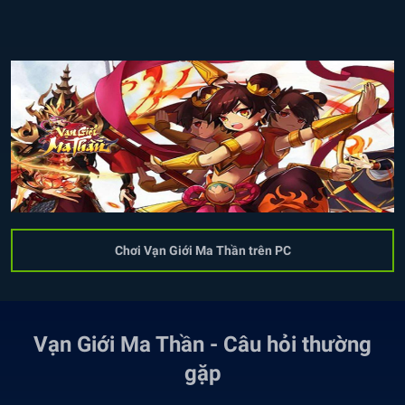
Chơi Vạn Giới Ma Thần trên PC
Vạn Giới Ma Thần - Câu hỏi thường
gặp