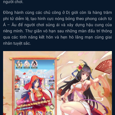
người chơi.
Đồng hành cùng các chủ công ở Dị giới còn là hàng trăm
phi tử diễm lệ, tạo hình cực nóng bỏng theo phong cách từ
Á – Âu để người chơi sủng ái và xây dựng hậu cung của
riêng mình. Thư giãn vô hạn sau những màn đấu trí thông
qua các tính năng kết hôn và hẹn hò lãng mạn cùng giai
nhân tuyệt sắc.