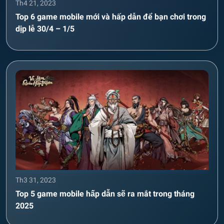
Th4 21, 2023
Top 6 game mobile mới và hấp dẫn để bạn chơi trong
dịp lễ 30/4 – 1/5
Th3 31, 2023
Top 5 game mobile hấp dẫn sẽ ra mắt trong tháng
2025