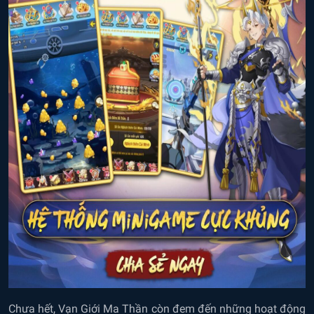
Chưa hết, Vạn Giới Ma Thần còn đem đến những hoạt động