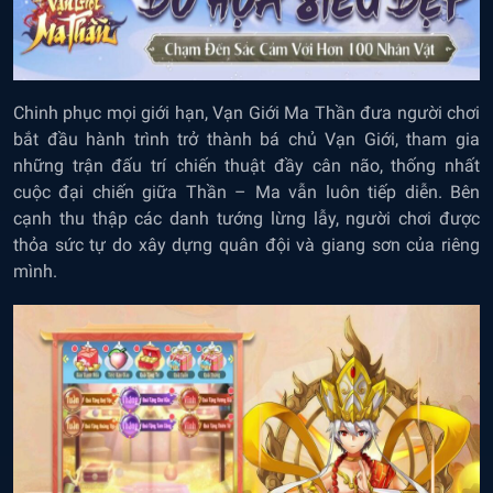
Chinh phục mọi giới hạn, Vạn Giới Ma Thần đưa người chơi
bắt đầu hành trình trở thành bá chủ Vạn Giới, tham gia
những trận đấu trí chiến thuật đầy cân não, thống nhất
cuộc đại chiến giữa Thần – Ma vẫn luôn tiếp diễn. Bên
cạnh thu thập các danh tướng lừng lẫy, người chơi được
thỏa sức tự do xây dựng quân đội và giang sơn của riêng
mình.