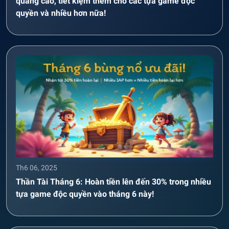
quảng cáo, tiết kiệm thêm cho các tựa game độc
quyền và nhiều hơn nữa!
Th6 06, 2025
Thần Tài Tháng 6: Hoàn tiền lên đến 30% trong nhiều
tựa game độc quyền vào tháng 6 này!