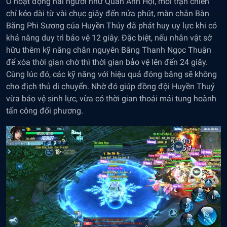
Ở hoạt động hai người như Quần Anh Hội, mỗi trận chiến
chỉ kéo dài từ vài chục giây đến nửa phút, màn chắn Bàn
Băng Phi Sương của Huyền Thủy đã phát huy uy lực khi có
khả năng duy trì bảo vệ 12 giây. Đặc biệt, nếu nhân vật sở
hữu thêm kỹ năng chân nguyên Băng Thanh Ngọc Thuận
để xóa thời gian chờ thì thời gian bảo vệ lên đến 24 giây.
Cùng lúc đó, các kỹ năng với hiệu quả đóng băng sẽ không
cho địch thủ di chuyển. Nhờ đó giúp đồng đội Huyền Thuỷ
vừa bảo vệ sinh lực, vừa có thời gian thoải mái tung hoành
tấn công đối phương.