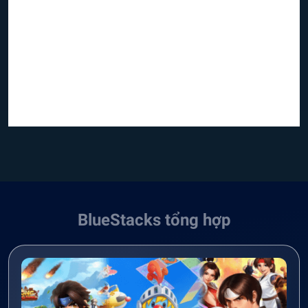
BlueStacks tổng hợp