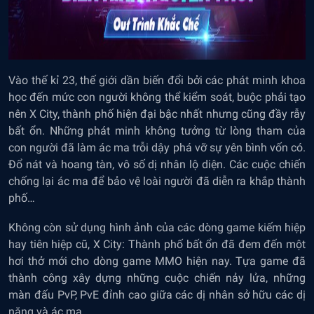
Vào thế kỉ 23, thế giới dần biến đổi bởi các phát minh khoa
học đến mức con người không thể kiểm soát, buộc phải tạo
nên X City, thành phố hiện đại bậc nhất nhưng cũng đầy rẫy
bất ổn. Những phát minh không tưởng từ lòng tham của
con người đã làm ác ma trỗi dậy phá vỡ sự yên bình vốn có.
Đổ nát và hoang tàn, vô số dị nhân lộ diện. Các cuộc chiến
chống lại ác ma để bảo vệ loài người đã diễn ra khắp thành
phố…
Không còn sử dụng hình ảnh của các dòng game kiếm hiệp
hay tiên hiệp cũ, X City: Thành phố bất ổn đã đem đến một
hơi thở mới cho dòng game MMO hiện nay. Tựa game đã
thành công xây dựng những cuộc chiến nảy lửa, những
màn đấu PvP, PvE đỉnh cao giữa các dị nhân sở hữu các dị
năng và ác ma…