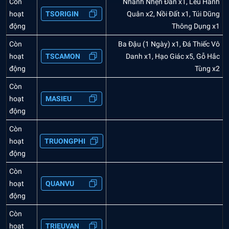
Còn
Nhanh Nhẹn Đan x1, Lều Hành
hoạt
TSORIGIN
Quân x2, Nồi Đất x1, Túi Dũng
động
Thông Dụng x1
Còn
Ba Đậu (1 Ngày) x1, Đá Thiếc Vô
hoạt
TSCAMON
Danh x1, Hạo Giác x5, Gỗ Hắc
động
Tùng x2
Còn
hoạt
MASIEU
động
Còn
hoạt
TRUONGPHI
động
Còn
hoạt
QUANVU
động
Còn
hoạt
TRIEUVAN