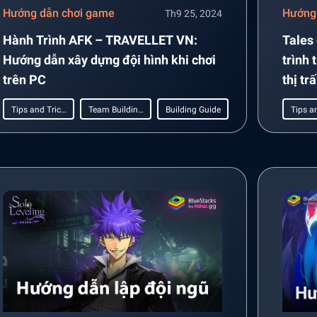
Hướng dẫn chơi game
Hướng
Th9 25, 2024
Hành Trình AFK – TRAVELLET VN:
Tales
Hướng dẫn xây dựng đội hình khi chơi
trình 
trên PC
thị tr
Tips and Tricks
Team Building Guide
Building Guide