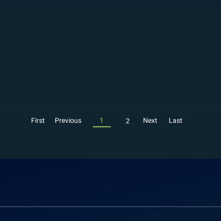
First
Previous
1
Next
Last
2