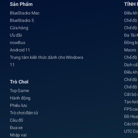
Sản Phẩm
TÍNH
BlueStacks Mac
Điều kh
BlueStacks 5
Chế độ
Cửa hàng
Chế đ
Ưu đãi
Đa Tài
nowBux
Đồng b
Android 11
Macro
Trung tâm kiến thức dành cho Windows
Chế độ 
11
Dịch cấ
Điều kh
Chế độ 
Trò Chơi
Chế độ 
Top Game
Cắt bộ
Hành động
Tạo kịc
Phiêu lưu
FPS ca
Trò chơi điện tử
Đồ Họa
Câu đố
Các tín
Đua xe
UTC Co
Nhập vai