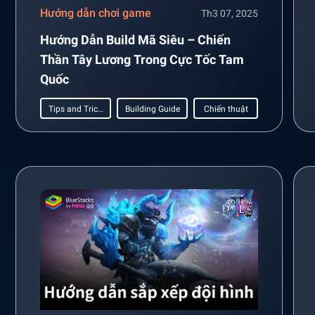
Hướng dẫn chơi game
Th3 07, 2025
Hướng Dẫn Build Mã Siêu – Chiến
Thần Tây Lương Trong Cực Tốc Tam
Quốc
Tips and Tricks
Building Guide
Chiến thuật