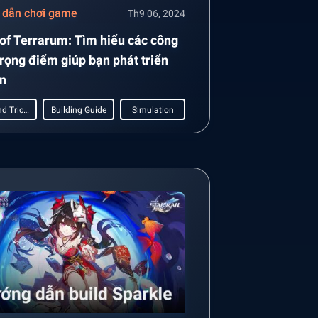
 dẫn chơi game
Th9 06, 2024
 of Terrarum: Tìm hiểu các công
trọng điểm giúp bạn phát triển
ấn
Tips and Tricks
Building Guide
Simulation