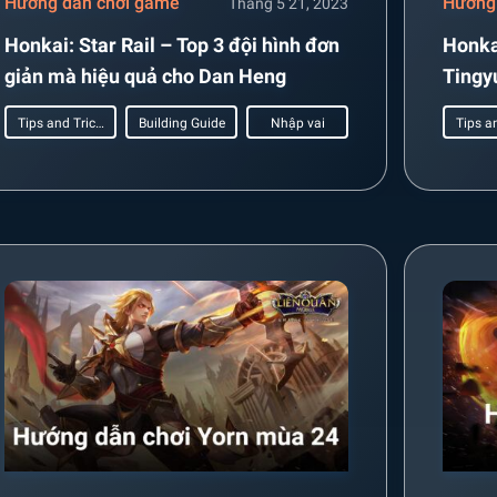
Hướng dẫn chơi game
Hướng
Tháng 5 21, 2023
Honkai: Star Rail – Top 3 đội hình đơn
Honka
giản mà hiệu quả cho Dan Heng
Tingyu
Tips and Tricks
Building Guide
Nhập vai