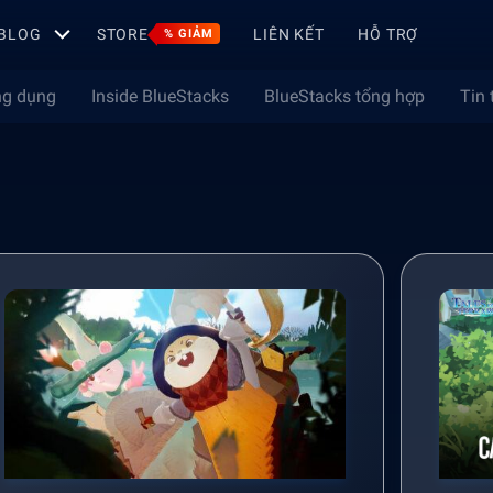
BLOG
STORE
LIÊN KẾT
HỖ TRỢ
% GIẢM
ng dụng
Inside BlueStacks
BlueStacks tổng hợp
Tin 