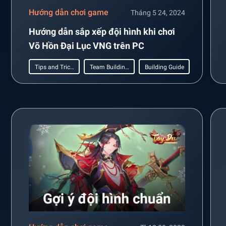
Hướng dẫn chơi game
Tháng 5 24, 2024
Hướng dẫn sắp xếp đội hình khi chơi
Võ Hồn Đại Lục VNG trên PC
Tips and Tricks
Team Building Guide
Building Guide