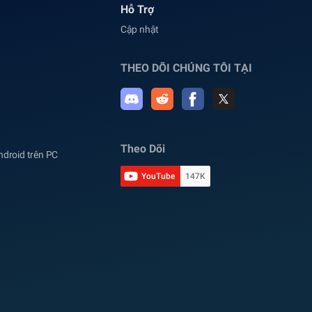
Hỗ Trợ
Cập nhật
THEO DÕI CHÚNG TÔI TẠI
Theo Dõi
ndroid trên PC
YouTube
147K